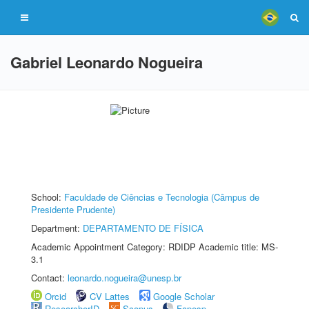
Gabriel Leonardo Nogueira
School:
Faculdade de Ciências e Tecnologia (Câmpus de
Presidente Prudente)
Department:
DEPARTAMENTO DE FÍSICA
Academic Appointment Category: RDIDP Academic title: MS-
3.1
Contact:
leonardo.nogueira@unesp.br
Orcid
CV Lattes
Google Scholar
ResearcherID
Scopus
Fapesp