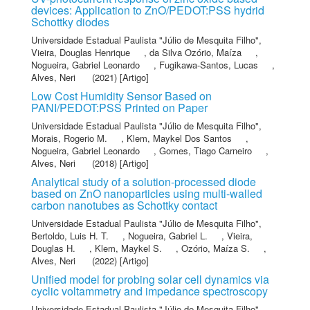
devices: Application to ZnO/PEDOT:PSS hydrid
Schottky diodes
Universidade Estadual Paulista "Júlio de Mesquita Filho"
,
Vieira, Douglas Henrique
,
da Silva Ozório, Maíza
,
Nogueira, Gabriel Leonardo
,
Fugikawa-Santos, Lucas
,
Alves, Neri
(2021) [Artigo]
Low Cost Humidity Sensor Based on
PANI/PEDOT:PSS Printed on Paper
Universidade Estadual Paulista "Júlio de Mesquita Filho"
,
Morais, Rogerio M.
,
Klem, Maykel Dos Santos
,
Nogueira, Gabriel Leonardo
,
Gomes, Tiago Carneiro
,
Alves, Neri
(2018) [Artigo]
Analytical study of a solution-processed diode
based on ZnO nanoparticles using multi-walled
carbon nanotubes as Schottky contact
Universidade Estadual Paulista "Júlio de Mesquita Filho"
,
Bertoldo, Luis H. T.
,
Nogueira, Gabriel L.
,
Vieira,
Douglas H.
,
Klem, Maykel S.
,
Ozório, Maíza S.
,
Alves, Neri
(2022) [Artigo]
Unified model for probing solar cell dynamics via
cyclic voltammetry and impedance spectroscopy
Universidade Estadual Paulista "Júlio de Mesquita Filho"
,