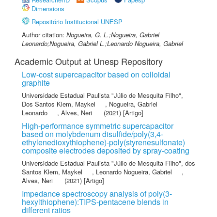
Dimensions
Repositório Institucional UNESP
Author citation:
Nogueira, G. L.;Nogueira, Gabriel
Leonardo;Nogueira, Gabriel L.;Leonardo Nogueira, Gabriel
Academic Output at Unesp Repository
Low-cost supercapacitor based on colloidal
graphite
Universidade Estadual Paulista "Júlio de Mesquita Filho"
,
Dos Santos Klem, Maykel
,
Nogueira, Gabriel
Leonardo
,
Alves, Neri
(2021) [Artigo]
High-performance symmetric supercapacitor
based on molybdenum disulfide/poly(3,4-
ethylenedioxythiophene)-poly(styrenesulfonate)
composite electrodes deposited by spray-coating
Universidade Estadual Paulista "Júlio de Mesquita Filho"
,
dos
Santos Klem, Maykel
,
Leonardo Nogueira, Gabriel
,
Alves, Neri
(2021) [Artigo]
Impedance spectroscopy analysis of poly(3-
hexylthiophene):TIPS-pentacene blends in
different ratios