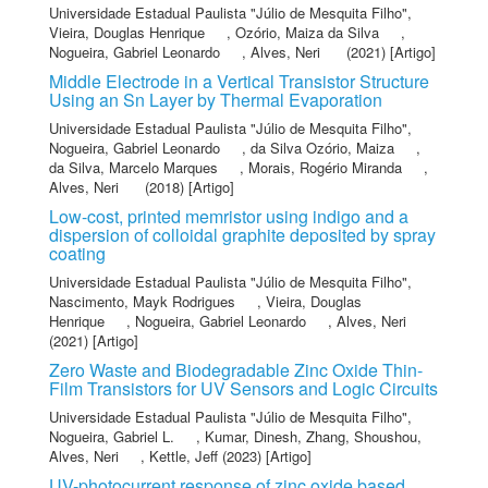
Universidade Estadual Paulista "Júlio de Mesquita Filho"
,
Vieira, Douglas Henrique
,
Ozório, Maiza da Silva
,
Nogueira, Gabriel Leonardo
,
Alves, Neri
(2021) [Artigo]
Middle Electrode in a Vertical Transistor Structure
Using an Sn Layer by Thermal Evaporation
Universidade Estadual Paulista "Júlio de Mesquita Filho"
,
Nogueira, Gabriel Leonardo
,
da Silva Ozório, Maiza
,
da Silva, Marcelo Marques
,
Morais, Rogério Miranda
,
Alves, Neri
(2018) [Artigo]
Low-cost, printed memristor using indigo and a
dispersion of colloidal graphite deposited by spray
coating
Universidade Estadual Paulista "Júlio de Mesquita Filho"
,
Nascimento, Mayk Rodrigues
,
Vieira, Douglas
Henrique
,
Nogueira, Gabriel Leonardo
,
Alves, Neri
(2021) [Artigo]
Zero Waste and Biodegradable Zinc Oxide Thin-
Film Transistors for UV Sensors and Logic Circuits
Universidade Estadual Paulista "Júlio de Mesquita Filho"
,
Nogueira, Gabriel L.
,
Kumar, Dinesh
,
Zhang, Shoushou
,
Alves, Neri
,
Kettle, Jeff
(2023) [Artigo]
UV-photocurrent response of zinc oxide based