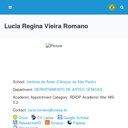
Lucia Regina Vieira Romano
School:
Instituto de Artes (Câmpus de São Paulo)
Department:
DEPARTAMENTO DE ARTES CÊNICAS
Academic Appointment Category: RDIDP Academic title: MS-
3.2
Contact:
lucia.romano@unesp.br
Orcid
CV Lattes
Google Scholar
ResearcherID
Scopus
Fapesp
Dimensions