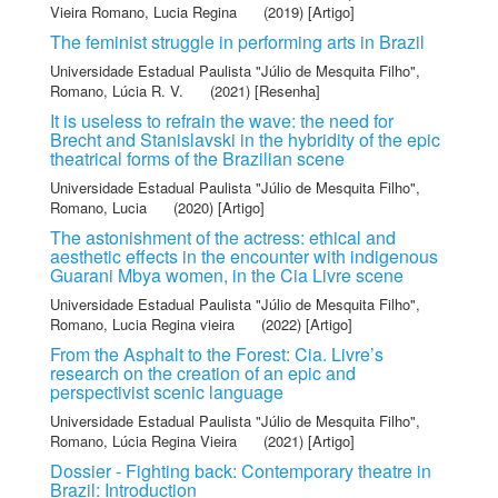
Vieira Romano, Lucia Regina
(2019) [Artigo]
The feminist struggle in performing arts in Brazil
Universidade Estadual Paulista "Júlio de Mesquita Filho"
,
Romano, Lúcia R. V.
(2021) [Resenha]
It is useless to refrain the wave: the need for
Brecht and Stanislavski in the hybridity of the epic
theatrical forms of the Brazilian scene
Universidade Estadual Paulista "Júlio de Mesquita Filho"
,
Romano, Lucia
(2020) [Artigo]
The astonishment of the actress: ethical and
aesthetic effects in the encounter with indigenous
Guarani Mbya women, in the Cia Livre scene
Universidade Estadual Paulista "Júlio de Mesquita Filho"
,
Romano, Lucia Regina vieira
(2022) [Artigo]
From the Asphalt to the Forest: Cia. Livre’s
research on the creation of an epic and
perspectivist scenic language
Universidade Estadual Paulista "Júlio de Mesquita Filho"
,
Romano, Lúcia Regina Vieira
(2021) [Artigo]
Dossier - Fighting back: Contemporary theatre in
Brazil: Introduction