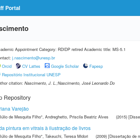
f Portal
scimento
ademic Appointment Category: RDIDP retired Academic title: MS-5.1
ntact:
j.nascimento@unesp.br
Orcid
CV Lattes
Google Scholar
Fapesp
Repositório Institucional UNESP
thor citation:
Nascimento, J. L.;Nascimento, José Leonardo Do
p Repository
riana Varejão
Júlio de Mesquita Filho"
,
Andreghetto, Priscila Beatriz Alves
(2015) [Disse
da pintura em vitrais à ilustração de livros
Júlio de Mesquita Filho"
,
Takeuchi, Teresa Midori
(2009) [Dissertação de 