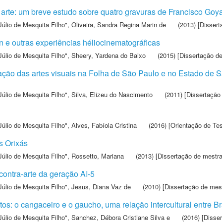
 arte: um breve estudo sobre quatro gravuras de Francisco Goy
Júlio de Mesquita Filho"
,
Oliveira, Sandra Regina Marin de
(2013) [Dissert
 e outras experiências héliocinematográficas
Júlio de Mesquita Filho"
,
Sheery, Yardena do Baixo
(2015) [Dissertação d
diação das artes visuais na Folha de São Paulo e no Estado de 
Júlio de Mesquita Filho"
,
Silva, Elizeu do Nascimento
(2011) [Dissertação
Júlio de Mesquita Filho"
,
Alves, Fabíola Cristina
(2016) [Orientação de Te
s Orixás
Júlio de Mesquita Filho"
,
Rossetto, Mariana
(2013) [Dissertação de mestr
contra-arte da geração AI-5
Júlio de Mesquita Filho"
,
Jesus, Diana Vaz de
(2010) [Dissertação de mes
os: o cangaceiro e o gaucho, uma relação intercultural entre Br
Júlio de Mesquita Filho"
,
Sanchez, Débora Cristiane Silva e
(2016) [Disse