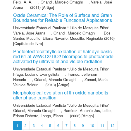
Felix, A. A.
,
Orlandi, Marcelo Ornaghi
,
Varela, José
Arana
(2011) [Artigo]
Oxide Ceramics: The Role of Surface and Grain
Boundaries for Reliable Functional Applications
Universidade Estadual Paulista "Júlio de Mesquita Filho"
,
Varela, Jose Arana
,
Orlandi, Marcelo Ornaghi
,
Dos
Santos Muccillo, Eliana Navarro
,
Muccillo, Reginaldo
(2016)
[Capítulo de livro]
Photoelectrocatalytic oxidation of hair dye basic
red 51 at W/WO 3/TiO2 bicomposite photoanode
activated by ultraviolet and visible radiation
Universidade Estadual Paulista "Júlio de Mesquita Filho"
,
Fraga, Luciano Evangelista
,
Franco, Jefferson
Honorio
,
Orlandi, Marcelo Ornaghi
,
Zanoni, Maria
Valnice Boldrin
(2013) [Artigo]
Morphological evolution of tin oxide nanobelts
after phase transition
Universidade Estadual Paulista "Júlio de Mesquita Filho"
,
Orlandi, Marcelo Ornaghi
,
Ramirez, Antonio Jos
,
Leite,
Edson Roberto
,
Longo, Elson
(2008) [Artigo]
1
2
3
4
5
6
7
8
9
10
11
12