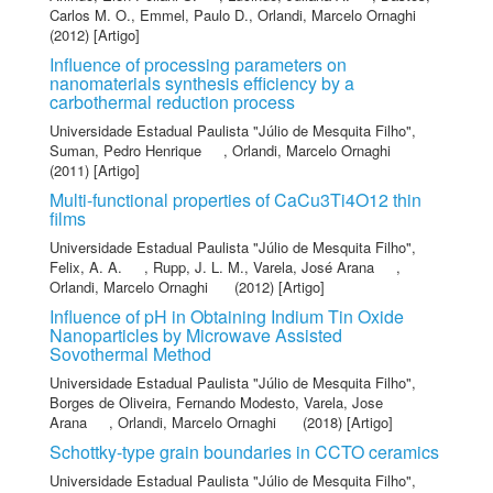
Carlos M. O.
,
Emmel, Paulo D.
,
Orlandi, Marcelo Ornaghi
(2012) [Artigo]
Influence of processing parameters on
nanomaterials synthesis efficiency by a
carbothermal reduction process
Universidade Estadual Paulista "Júlio de Mesquita Filho"
,
Suman, Pedro Henrique
,
Orlandi, Marcelo Ornaghi
(2011) [Artigo]
Multi-functional properties of CaCu3Ti4O12 thin
films
Universidade Estadual Paulista "Júlio de Mesquita Filho"
,
Felix, A. A.
,
Rupp, J. L. M.
,
Varela, José Arana
,
Orlandi, Marcelo Ornaghi
(2012) [Artigo]
Influence of pH in Obtaining Indium Tin Oxide
Nanoparticles by Microwave Assisted
Sovothermal Method
Universidade Estadual Paulista "Júlio de Mesquita Filho"
,
Borges de Oliveira, Fernando Modesto
,
Varela, Jose
Arana
,
Orlandi, Marcelo Ornaghi
(2018) [Artigo]
Schottky-type grain boundaries in CCTO ceramics
Universidade Estadual Paulista "Júlio de Mesquita Filho"
,