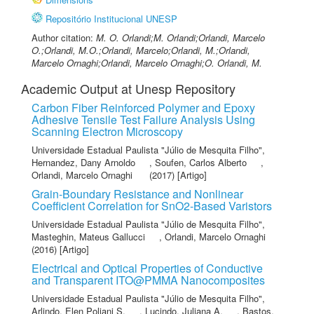
Repositório Institucional UNESP
Author citation:
M. O. Orlandi;M. Orlandi;Orlandi, Marcelo
O.;Orlandi, M.O.;Orlandi, Marcelo;Orlandi, M.;Orlandi,
Marcelo Ornaghi;Orlandi, Marcelo Ornaghi;O. Orlandi, M.
Academic Output at Unesp Repository
Carbon Fiber Reinforced Polymer and Epoxy
Adhesive Tensile Test Failure Analysis Using
Scanning Electron Microscopy
Universidade Estadual Paulista "Júlio de Mesquita Filho"
,
Hernandez, Dany Arnoldo
,
Soufen, Carlos Alberto
,
Orlandi, Marcelo Ornaghi
(2017) [Artigo]
Grain-Boundary Resistance and Nonlinear
Coefficient Correlation for SnO2-Based Varistors
Universidade Estadual Paulista "Júlio de Mesquita Filho"
,
Masteghin, Mateus Gallucci
,
Orlandi, Marcelo Ornaghi
(2016) [Artigo]
Electrical and Optical Properties of Conductive
and Transparent ITO@PMMA Nanocomposites
Universidade Estadual Paulista "Júlio de Mesquita Filho"
,
Arlindo, Elen Poliani S.
,
Lucindo, Juliana A.
,
Bastos,