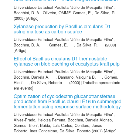
Universidade Estadual Paulista "Júlio de Mesquita Filho"
,
Bocchini, D. A.
,
Oliveira, OMMF
,
Gomes, E.
,
Da Silva, R.
(2005) [Artigo]
Xylanase production by Bacillus circulans D1
using maltose as carbon source
Universidade Estadual Paulista "Júlio de Mesquita Filho"
,
Bocchini, D. A.
,
Gomes, E.
,
Da Silva, R.
(2008)
[Artigo]
Effect of Bacillus circulans D1 thermostable
xylanase on biobleaching of eucalyptus kraft pulp
Universidade Estadual Paulista "Júlio de Mesquita Filho"
,
Bocchini, Daniela A.
,
Damiano, Valquiria B.
,
Gomes,
Eleni
,
Da Silva, Roberto
(2003) [Trabalho apresentado
em evento]
Optimization of cyclodextrin glucanotransferase
production from Bacillus clausii E16 in submerged
fermentation using response surface methodology
Universidade Estadual Paulista "Júlio de Mesquita Filho"
,
Alves-Prado, Heloiza Ferreira
,
Bocchini, Daniela Alonso
,
Gomes, Eleni
,
Baida, Luis Carlos
,
Contiero, Jonas
,
Roberto, Ines Conceicao
,
Da Silva, Roberto
(2007) [Artigo]