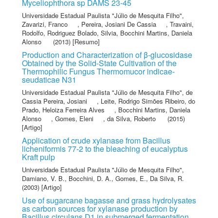
Myceliophthora sp DAMS 23-45
Universidade Estadual Paulista "Júlio de Mesquita Filho"
,
Zavarizi, Franco
,
Pereira, Josiani De Cassia
,
Travaini,
Rodolfo
,
Rodriguez Bolado, Silvia
,
Bocchini Martins, Daniela
Alonso
(2013) [Resumo]
Production and Characterization of β-glucosidase
Obtained by the Solid-State Cultivation of the
Thermophilic Fungus Thermomucor indicae-
seudaticae N31
Universidade Estadual Paulista "Júlio de Mesquita Filho"
,
de
Cassia Pereira, Josiani
,
Leite, Rodrigo Simões Ribeiro
,
do
Prado, Heloiza Ferreira Alves
,
Bocchini Martins, Daniela
Alonso
,
Gomes, Eleni
,
da Silva, Roberto
(2015)
[Artigo]
Application of crude xylanase from Bacillus
licheniformis 77-2 to the bleaching of eucalyptus
Kraft pulp
Universidade Estadual Paulista "Júlio de Mesquita Filho"
,
Damiano, V. B.
,
Bocchini, D. A.
,
Gomes, E.
,
Da Silva, R.
(2003) [Artigo]
Use of sugarcane bagasse and grass hydrolysates
as carbon sources for xylanase production by
Bacillus circulans D1 in submerged fermentation