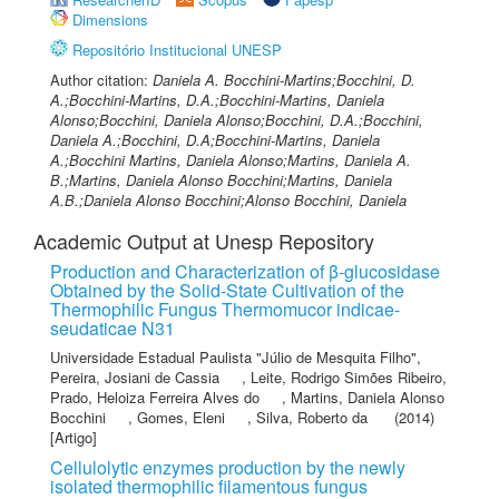
Dimensions
Repositório Institucional UNESP
Author citation:
Daniela A. Bocchini-Martins;Bocchini, D.
A.;Bocchini-Martins, D.A.;Bocchini-Martins, Daniela
Alonso;Bocchini, Daniela Alonso;Bocchini, D.A.;Bocchini,
Daniela A.;Bocchini, D.A;Bocchini-Martins, Daniela
A.;Bocchini Martins, Daniela Alonso;Martins, Daniela A.
B.;Martins, Daniela Alonso Bocchini;Martins, Daniela
A.B.;Daniela Alonso Bocchini;Alonso Bocchini, Daniela
Academic Output at Unesp Repository
Production and Characterization of β-glucosidase
Obtained by the Solid-State Cultivation of the
Thermophilic Fungus Thermomucor indicae-
seudaticae N31
Universidade Estadual Paulista "Júlio de Mesquita Filho"
,
Pereira, Josiani de Cassia
,
Leite, Rodrigo Simões Ribeiro
,
Prado, Heloiza Ferreira Alves do
,
Martins, Daniela Alonso
Bocchini
,
Gomes, Eleni
,
Silva, Roberto da
(2014)
[Artigo]
Cellulolytic enzymes production by the newly
isolated thermophilic filamentous fungus