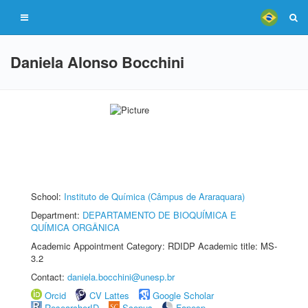
Daniela Alonso Bocchini
School:
Instituto de Química (Câmpus de Araraquara)
Department:
DEPARTAMENTO DE BIOQUÍMICA E
QUÍMICA ORGÂNICA
Academic Appointment Category: RDIDP Academic title: MS-
3.2
Contact:
daniela.bocchini@unesp.br
Orcid
CV Lattes
Google Scholar
ResearcherID
Scopus
Fapesp