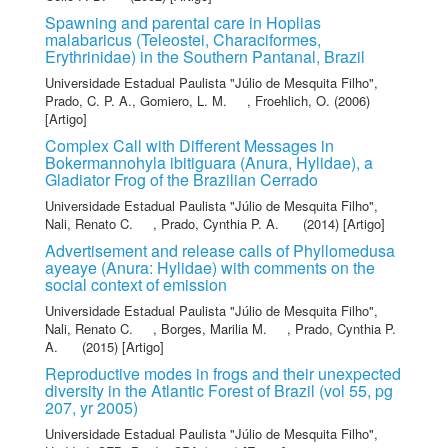
Spawning and parental care in Hoplias
malabaricus (Teleostei, Characiformes,
Erythrinidae) in the Southern Pantanal, Brazil
Universidade Estadual Paulista "Júlio de Mesquita Filho"
,
Prado, C. P. A.
,
Gomiero, L. M.
,
Froehlich, O.
(2006)
[Artigo]
Complex Call with Different Messages in
Bokermannohyla ibitiguara (Anura, Hylidae), a
Gladiator Frog of the Brazilian Cerrado
Universidade Estadual Paulista "Júlio de Mesquita Filho"
,
Nali, Renato C.
,
Prado, Cynthia P. A.
(2014) [Artigo]
Advertisement and release calls of Phyllomedusa
ayeaye (Anura: Hylidae) with comments on the
social context of emission
Universidade Estadual Paulista "Júlio de Mesquita Filho"
,
Nali, Renato C.
,
Borges, Marilia M.
,
Prado, Cynthia P.
A.
(2015) [Artigo]
Reproductive modes in frogs and their unexpected
diversity in the Atlantic Forest of Brazil (vol 55, pg
207, yr 2005)
Universidade Estadual Paulista "Júlio de Mesquita Filho"
,