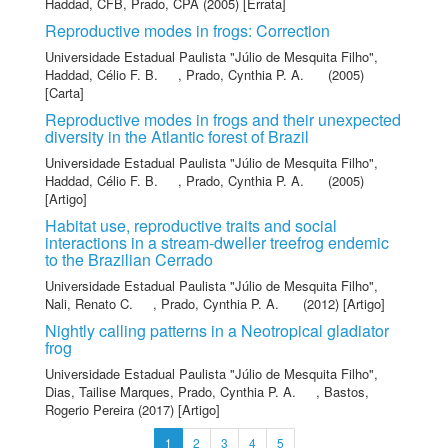
Haddad, CFB
,
Prado, CPA
(2005) [Errata]
Reproductive modes in frogs: Correction
Universidade Estadual Paulista "Júlio de Mesquita Filho"
,
Haddad, Célio F. B.
,
Prado, Cynthia P. A.
(2005)
[Carta]
Reproductive modes in frogs and their unexpected
diversity in the Atlantic forest of Brazil
Universidade Estadual Paulista "Júlio de Mesquita Filho"
,
Haddad, Célio F. B.
,
Prado, Cynthia P. A.
(2005)
[Artigo]
Habitat use, reproductive traits and social
interactions in a stream-dweller treefrog endemic
to the Brazilian Cerrado
Universidade Estadual Paulista "Júlio de Mesquita Filho"
,
Nali, Renato C.
,
Prado, Cynthia P. A.
(2012) [Artigo]
Nightly calling patterns in a Neotropical gladiator
frog
Universidade Estadual Paulista "Júlio de Mesquita Filho"
,
Dias, Tailise Marques
,
Prado, Cynthia P. A.
,
Bastos,
Rogerio Pereira
(2017) [Artigo]
1
2
3
4
5