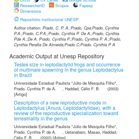
ResearcherID
Scopus
Fapesp
Dimensions
Repositório Institucional UNESP
Author citation:
Prado, C. P. A.;Prado, Cpa;Prado, Cynthia
P.A.;Prado, C.P.A.;Prado, Cynthia P. De A.;Prado, Cynthia
Pde A.;De A. Prado, Cynthia P.;Prado, Cynthia P. A.;Prado,
Cynthia Peralta De Almeida;Prado C;Prado, Cynthia P A
Academic Output at Unesp Repository
Testes size in leptodactylid frogs and occurrence
of multimale spawning in the genus Leptodactylus
in Brazil
Universidade Estadual Paulista "Júlio de Mesquita Filho"
,
Prado, Cynthia P. de A.
,
Haddad, Célio F. B.
(2003)
[Artigo]
Description of a new reproductive mode in
Leptodactylus (Anura, Leptodactylidae), with a
review of the reproductive specialization toward
terrestriality in the genus
Universidade Estadual Paulista "Júlio de Mesquita Filho"
,
Prado, Cynthia P. de A.
,
Uetanabaro, Masao
,
Haddad,
Célio F. B.
(2002) [Artigo]