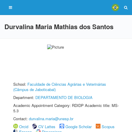
Durvalina Maria Mathias dos Santos
School:
Faculdade de Ciências Agrárias e Veterinárias
(Câmpus de Jaboticabal)
Department:
DEPARTAMENTO DE BIOLOGIA
Academic Appointment Category: RDIDP Academic title: MS-
5.3
Contact:
durvalina.maria@unesp.br
Orcid
CV Lattes
Google Scholar
Scopus
Fapesp
Dimensions