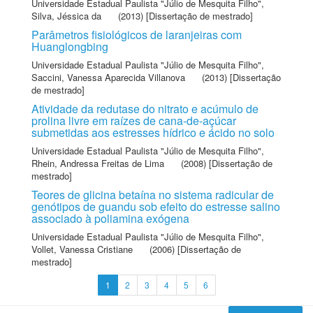
Universidade Estadual Paulista "Júlio de Mesquita Filho"
,
Silva, Jéssica da
(2013) [Dissertação de mestrado]
Parâmetros fisiológicos de laranjeiras com
Huanglongbing
Universidade Estadual Paulista "Júlio de Mesquita Filho"
,
Saccini, Vanessa Aparecida Villanova
(2013) [Dissertação
de mestrado]
Atividade da redutase do nitrato e acúmulo de
prolina livre em raízes de cana-de-açúcar
submetidas aos estresses hídrico e ácido no solo
Universidade Estadual Paulista "Júlio de Mesquita Filho"
,
Rhein, Andressa Freitas de Lima
(2008) [Dissertação de
mestrado]
Teores de glicina betaína no sistema radicular de
genótipos de guandu sob efeito do estresse salino
associado à poliamina exógena
Universidade Estadual Paulista "Júlio de Mesquita Filho"
,
Vollet, Vanessa Cristiane
(2006) [Dissertação de
mestrado]
1
2
3
4
5
6