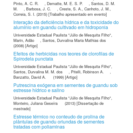
Pinto, A. C. R.
,
Dematte, M. E. S. P.
,
Santos, D. M.
M.
,
Barbosa, J. C.
,
Creste, S. A.
,
Canhoto, J. M.
,
Correia, S. I.
(2015) [Trabalho apresentado em evento]
Interação da deficiência hídrica e da toxicidade do
alumínio em guandu cultivado em hidroponia
Universidade Estadual Paulista "Júlio de Mesquita Filho"
,
Marin, Adão
,
Santos, Durvalina Maria Mathias dos
(2008) [Artigo]
Efeitos de herbicidas nos teores de clorofilas de
Spirodela punctata
Universidade Estadual Paulista "Júlio de Mesquita Filho"
,
Santos, Durvalina M. M. dos
,
Pitelli, Robinson A.
,
Banzatto, David A.
(1999) [Artigo]
Putrescina exógena em sementes de guandu sob
estresse hídrico e salino
Universidade Estadual Paulista "Júlio de Mesquita Filho"
,
Monteiro, Juliana Geseíra
(2013) [Dissertação de
mestrado]
Estresse térmico no conteudo de prolina de
plântulas de guandu oriundas de sementes
tratadas com poliaminas