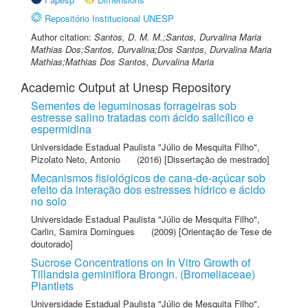
Repositório Institucional UNESP
Author citation:
Santos, D. M. M.;Santos, Durvalina Maria
Mathias Dos;Santos, Durvalina;Dos Santos, Durvalina Maria
Mathias;Mathias Dos Santos, Durvalina Maria
Academic Output at Unesp Repository
Sementes de leguminosas forrageiras sob
estresse salino tratadas com ácido salicílico e
espermidina
Universidade Estadual Paulista "Júlio de Mesquita Filho"
,
Pizolato Neto, Antonio
(2016) [Dissertação de mestrado]
Mecanismos fisiológicos de cana-de-açúcar sob
efeito da interação dos estresses hídrico e ácido
no solo
Universidade Estadual Paulista "Júlio de Mesquita Filho"
,
Carlin, Samira Domingues
(2009) [Orientação de Tese de
doutorado]
Sucrose Concentrations on In Vitro Growth of
Tillandsia geminiflora Brongn. (Bromeliaceae)
Plantlets
Universidade Estadual Paulista "Júlio de Mesquita Filho"
,