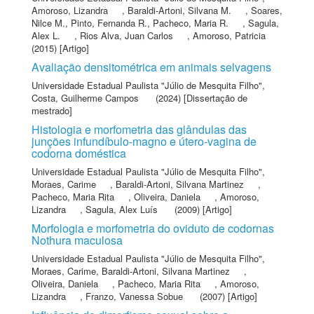
Amoroso, Lizandra
,
Baraldi-Artoni, Silvana M.
,
Soares,
Nilce M.
,
Pinto, Fernanda R.
,
Pacheco, Maria R.
,
Sagula,
Alex L.
,
Rios Alva, Juan Carlos
,
Amoroso, Patricia
(2015) [Artigo]
Avaliação densitométrica em animais selvagens
Universidade Estadual Paulista "Júlio de Mesquita Filho"
,
Costa, Guilherme Campos
(2024) [Dissertação de
mestrado]
Histologia e morfometria das glândulas das
junções infundíbulo-magno e útero-vagina de
codorna doméstica
Universidade Estadual Paulista "Júlio de Mesquita Filho"
,
Moraes, Carime
,
Baraldi-Artoni, Silvana Martinez
,
Pacheco, Maria Rita
,
Oliveira, Daniela
,
Amoroso,
Lizandra
,
Sagula, Alex Luís
(2009) [Artigo]
Morfologia e morfometria do oviduto de codornas
Nothura maculosa
Universidade Estadual Paulista "Júlio de Mesquita Filho"
,
Moraes, Carime
,
Baraldi-Artoni, Silvana Martinez
,
Oliveira, Daniela
,
Pacheco, Maria Rita
,
Amoroso,
Lizandra
,
Franzo, Vanessa Sobue
(2007) [Artigo]