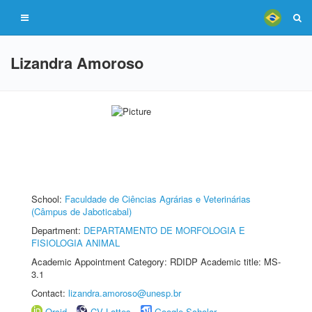
Lizandra Amoroso
School:
Faculdade de Ciências Agrárias e Veterinárias
(Câmpus de Jaboticabal)
Department:
DEPARTAMENTO DE MORFOLOGIA E
FISIOLOGIA ANIMAL
Academic Appointment Category: RDIDP Academic title: MS-
3.1
Contact:
lizandra.amoroso@unesp.br
Orcid
CV Lattes
Google Scholar