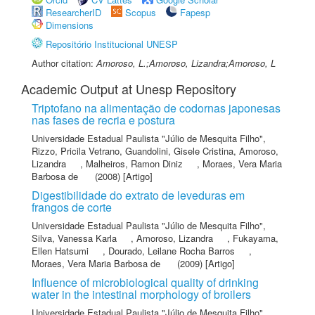
ResearcherID
Scopus
Fapesp
Dimensions
Repositório Institucional UNESP
Author citation:
Amoroso, L.;Amoroso, Lizandra;Amoroso, L
Academic Output at Unesp Repository
Triptofano na alimentação de codornas japonesas
nas fases de recria e postura
Universidade Estadual Paulista "Júlio de Mesquita Filho"
,
Rizzo, Pricila Vetrano
,
Guandolini, Gisele Cristina
,
Amoroso,
Lizandra
,
Malheiros, Ramon Diniz
,
Moraes, Vera Maria
Barbosa de
(2008) [Artigo]
Digestibilidade do extrato de leveduras em
frangos de corte
Universidade Estadual Paulista "Júlio de Mesquita Filho"
,
Silva, Vanessa Karla
,
Amoroso, Lizandra
,
Fukayama,
Ellen Hatsumi
,
Dourado, Leilane Rocha Barros
,
Moraes, Vera Maria Barbosa de
(2009) [Artigo]
Influence of microbiological quality of drinking
water in the intestinal morphology of broilers
Universidade Estadual Paulista "Júlio de Mesquita Filho"
,