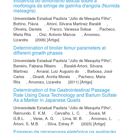
Influência do dimorfismo sexual sobre a
morfologia da siringe de galinha d'angola (Numida
meleagris)
Universidade Estadual Paulista "Júlio de Mesquita Filho"
,
Bottino, Flávia
,
Artoni, Silvana Martinez Baraldi
,
Oliveira, Daniela
,
Franzo, Vanessa Sobue
,
Pacheco,
Maria Rita
,
Orsi, Antonio Marcos
,
Amoroso,
Lizandra
(2006) [Artigo]
Determination of broiler femur parameters at
different growth phases
Universidade Estadual Paulista "Júlio de Mesquita Filho"
,
Barreiro, Fabiana Ribeiro
,
Baraldi-Artoni, Silvana
Martinez
,
Amaral, Luiz Augusto do
,
Barbosa, José
Carlos
,
Girardi, Annita Morais
,
Pacheco, Maria
Rita
,
Amoroso, Lizandra
(2011) [Artigo]
Determination of the Gastrointestinal Passage
Rate Using Dexa Technology and Barium Sulfate
As a Marker in Japanese Quails
Universidade Estadual Paulista "Júlio de Mesquita Filho"
,
Raimundo, E. K.M.
,
Carvalho, L. C.
,
Sousa, M.
G.B.L.
,
Veras, A. G.
,
Lima, M. B.
,
Amoroso, L.
,
Artoni, S. M.B.
,
Silva, Edney P.
(2023) [Artigo]
Emprego da microscopia eletrônica na avaliação