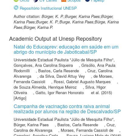
Repositório Institucional UNESP
Author citation:
Bürger, K. P.;Burger, Karina Paes;Bürger,
Karina Paes;Burger, K. P.;Burge, Karina Paes;Bürge, Karina
Paes;Bürger, Karina P.
Academic Output at Unesp Repository
Natal do Educaprev: educação em saúde em um
abrigo do município de Jaboticabal/SP
Universidade Estadual Paulista "Júlio de Mesquita Filho"
,
Gonçalves, Ana Carolina Siqueira
,
Grisólio, Ana Paula
Rodomilli
,
Bastos, Carla Resende
,
Cruz, Carolina
Alvarenga
,
da Silva, David Attuy Vey
,
de Moraes,
Fernanda Cassioli
,
Rossi, Gabriel Augusto Marques
,
de Souza Almeida, Henrique Meiroz
,
Silva, Higor
Oliveira
,
Gatto, Igor Renan Honorato
et al.
(2015)
[Artigo]
Campanha de vacinação contra raiva animal
realizada por alunos na região de Descalvado/SP
Universidade Estadual Paulista "Júlio de Mesquita Filho"
,
Bürger, Karina Paes
,
Bastos, Carla Resende
,
Cruz,
Carolina de Alvarenga
,
Moraes, Fernanda Cassioli de
,
Camplesi, Annelise Carla
,
Souza, Luciano Melo de
(2016)