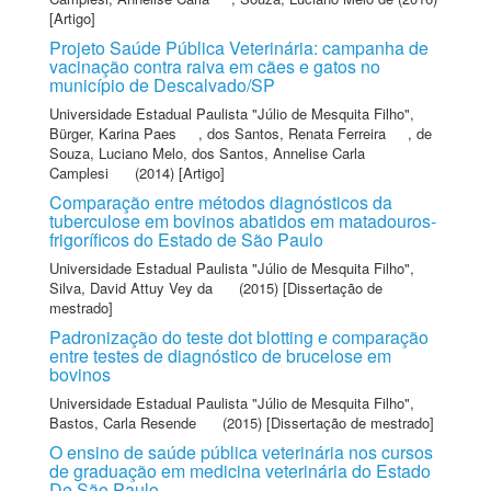
[Artigo]
Projeto Saúde Pública Veterinária: campanha de
vacinação contra raiva em cães e gatos no
município de Descalvado/SP
Universidade Estadual Paulista "Júlio de Mesquita Filho"
,
Bürger, Karina Paes
,
dos Santos, Renata Ferreira
,
de
Souza, Luciano Melo
,
dos Santos, Annelise Carla
Camplesi
(2014) [Artigo]
Comparação entre métodos diagnósticos da
tuberculose em bovinos abatidos em matadouros-
frigoríficos do Estado de São Paulo
Universidade Estadual Paulista "Júlio de Mesquita Filho"
,
Silva, David Attuy Vey da
(2015) [Dissertação de
mestrado]
Padronização do teste dot blotting e comparação
entre testes de diagnóstico de brucelose em
bovinos
Universidade Estadual Paulista "Júlio de Mesquita Filho"
,
Bastos, Carla Resende
(2015) [Dissertação de mestrado]
O ensino de saúde pública veterinária nos cursos
de graduação em medicina veterinária do Estado
De São Paulo