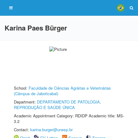
Karina Paes Bürger
School:
Faculdade de Ciências Agrárias e Veterinárias
(Câmpus de Jaboticabal)
Department:
DEPARTAMENTO DE PATOLOGIA,
REPRODUÇÃO E SAÚDE ÚNICA
Academic Appointment Category: RDIDP Academic title: MS-
3.2
Contact:
karina.burger@unesp.br
Orcid
CV Lattes
Scopus
Fapesp