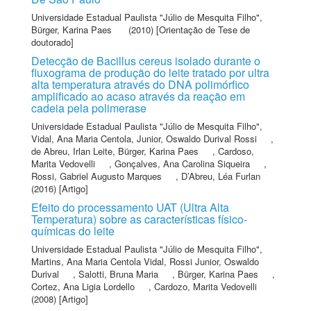
Universidade Estadual Paulista "Júlio de Mesquita Filho"
,
Bürger, Karina Paes
(2010) [Orientação de Tese de
doutorado]
Detecção de Bacillus cereus isolado durante o
fluxograma de produção do leite tratado por ultra
alta temperatura através do DNA polimórfico
amplificado ao acaso através da reação em
cadeia pela polimerase
Universidade Estadual Paulista "Júlio de Mesquita Filho"
,
Vidal, Ana Maria Centola
,
Junior, Oswaldo Durival Rossi
,
de Abreu, Irlan Leite
,
Bürger, Karina Paes
,
Cardoso,
Marita Vedovelli
,
Gonçalves, Ana Carolina Siqueira
,
Rossi, Gabriel Augusto Marques
,
D’Abreu, Léa Furlan
(2016) [Artigo]
Efeito do processamento UAT (Ultra Alta
Temperatura) sobre as características físico-
químicas do leite
Universidade Estadual Paulista "Júlio de Mesquita Filho"
,
Martins, Ana Maria Centola Vidal
,
Rossi Junior, Oswaldo
Durival
,
Salotti, Bruna Maria
,
Bürger, Karina Paes
,
Cortez, Ana Ligia Lordello
,
Cardozo, Marita Vedovelli
(2008) [Artigo]