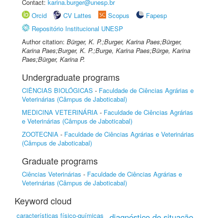
Contact:
karina.burger@unesp.br
Orcid
CV Lattes
Scopus
Fapesp
Repositório Institucional UNESP
Author citation:
Bürger, K. P.;Burger, Karina Paes;Bürger,
Karina Paes;Burger, K. P.;Burge, Karina Paes;Bürge, Karina
Paes;Bürger, Karina P.
Undergraduate programs
CIÊNCIAS BIOLÓGICAS
-
Faculdade de Ciências Agrárias e
Veterinárias (Câmpus de Jaboticabal)
MEDICINA VETERINÁRIA
-
Faculdade de Ciências Agrárias
e Veterinárias (Câmpus de Jaboticabal)
ZOOTECNIA
-
Faculdade de Ciências Agrárias e Veterinárias
(Câmpus de Jaboticabal)
Graduate programs
Ciências Veterinárias
-
Faculdade de Ciências Agrárias e
Veterinárias (Câmpus de Jaboticabal)
Keyword cloud
características físico-químicas
diagnóstico de situação