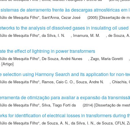
istemas de aterramento frente às descargas atmosféricas em i
Júlio de Mesquita Filho"
,
Sant'Anna, Cezar José
(2005) [Dissertação de m
etworks to the analysis of dissolved gases in insulating oil used
Júlio de Mesquita Filho"
,
da Silva, I. N.
,
Imamura, M. M.
,
de Souza, A.
te the effect of lightning in power transformers
Júlio de Mesquita Filho"
,
De Souza, André Nunes
,
Zago, Maria Goretti
 [Artigo]
re selection using Harmony Search and its application for non-te
Júlio de Mesquita Filho"
,
Ramos, Caio C. O.
,
Souza, Andre N.
,
Chiachia, 
rramenta de otimização para avaliar a expansão da transmissã
Júlio de Mesquita Filho"
,
Silva, Tiago Forti da
(2014) [Dissertação de mest
orks for identification of electrical losses in transformers durin
Júlio de Mesquita Filho"
,
de Souza, A. N.
,
da Silva, I. N.
,
de Souza, CFLN
,
Z