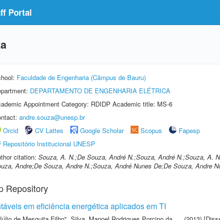
f Portal
za
hool:
Faculdade de Engenharia (Câmpus de Bauru)
partment:
DEPARTAMENTO DE ENGENHARIA ELÉTRICA
ademic Appointment Category: RDIDP Academic title: MS-6
ntact:
andre.souza@unesp.br
Orcid
CV Lattes
Google Scholar
Scopus
Fapesp
Repositório Institucional UNESP
thor citation:
Souza, A. N.;De Souza, André N.;Souza, André N.;Souza, A. 
uza, Andre;De Souza, Andre N.;Souza, André Nunes De;De Souza, Andre N
p Repository
ntáveis em eficiência energética aplicados em TI
Júlio de Mesquita Filho"
,
Silva, Manoel Rodrigues Porcino da
(2013) [Diss