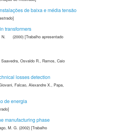
nstalações de baixa e média tensão
estrado]
 in transformers
 N.
(2000) [Trabalho apresentado
,
Saavedra, Osvaldo R.
,
Ramos, Caio
chnical losses detection
Giovani
,
Falcao, Alexandre X.
,
Papa,
o de energia
rado]
g the manufacturing phase
ago, M. G.
(2002) [Trabalho