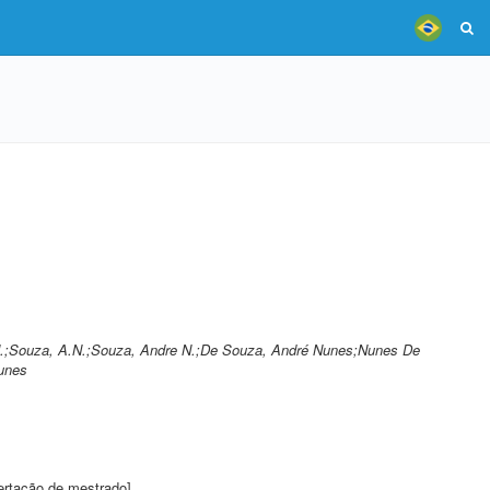
N.;Souza, A.N.;Souza, Andre N.;De Souza, André Nunes;Nunes De
unes
ertação de mestrado]