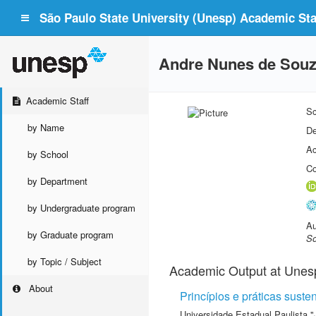
São Paulo State University (Unesp) Academic Staf
Andre Nunes de Sou
Academic Staff
Sc
by Name
De
Ac
by School
Co
by Department
by Undergraduate program
Au
by Graduate program
So
by Topic / Subject
Academic Output at Unes
About
Princípios e práticas suste
Universidade Estadual Paulista "