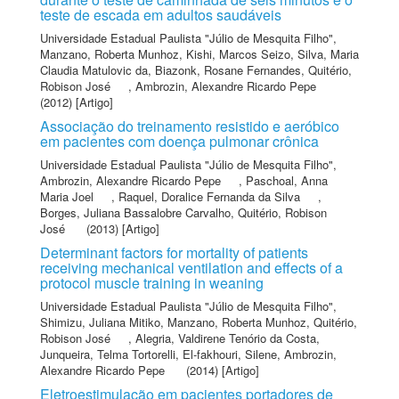
teste de escada em adultos saudáveis
Universidade Estadual Paulista "Júlio de Mesquita Filho"
,
Manzano, Roberta Munhoz
,
Kishi, Marcos Seizo
,
Silva, Maria
Claudia Matulovic da
,
Biazonk, Rosane Fernandes
,
Quitério,
Robison José
,
Ambrozin, Alexandre Ricardo Pepe
(2012) [Artigo]
Associação do treinamento resistido e aeróbico
em pacientes com doença pulmonar crônica
Universidade Estadual Paulista "Júlio de Mesquita Filho"
,
Ambrozin, Alexandre Ricardo Pepe
,
Paschoal, Anna
Maria Joel
,
Raquel, Doralice Fernanda da Silva
,
Borges, Juliana Bassalobre Carvalho
,
Quitério, Robison
José
(2013) [Artigo]
Determinant factors for mortality of patients
receiving mechanical ventilation and effects of a
protocol muscle training in weaning
Universidade Estadual Paulista "Júlio de Mesquita Filho"
,
Shimizu, Juliana Mitiko
,
Manzano, Roberta Munhoz
,
Quitério,
Robison José
,
Alegria, Valdirene Tenório da Costa
,
Junqueira, Telma Tortorelli
,
El-fakhouri, Silene
,
Ambrozin,
Alexandre Ricardo Pepe
(2014) [Artigo]
Eletroestimulação em pacientes portadores de