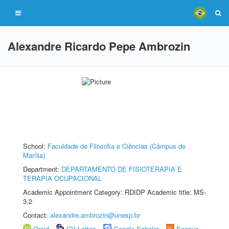
Alexandre Ricardo Pepe Ambrozin
School:
Faculdade de Filosofia e Ciências (Câmpus de
Marília)
Department:
DEPARTAMENTO DE FISIOTERAPIA E
TERAPIA OCUPACIONAL
Academic Appointment Category: RDIDP Academic title: MS-
3.2
Contact:
alexandre.ambrozin@unesp.br
Orcid
CV Lattes
Google Scholar
Scopus