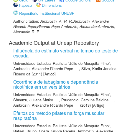
Fapesp
Dimensions
Repositório Institucional UNESP
Author citation:
Ambrozin, A. R. P.;Ambrozin, Alexandre
Ricardo Pepe;Ricardo Pepe Ambrozin, Alexandre;Ambrozin,
Alexandre R. P.
Academic Output at Unesp Repository
Influência do estímulo verbal no tempo do teste de
escada
Universidade Estadual Paulista "Júlio de Mesquita Filho"
,
Ambrozin, Alexandre Ricardo Pepe
,
Silva, Karlla Janaina
Ribeiro da
(2011) [Artigo]
Ocorrência de tabagismo e dependência
nicotínica em universitários
Universidade Estadual Paulista "Júlio de Mesquita Filho"
,
Shimizu, Juliana Mitiko
,
Prudencio, Caroline Baldine
,
Ambrozin, Alexandre Ricardo Pepe
(2013) [Artigo]
Efeitos do método pilates na força muscular
respiratória
Universidade Estadual Paulista "Júlio de Mesquita Filho"
,
Rafael, Bruno
,
Costa, Silvya Pereira
,
Ambrozin, Alexandre