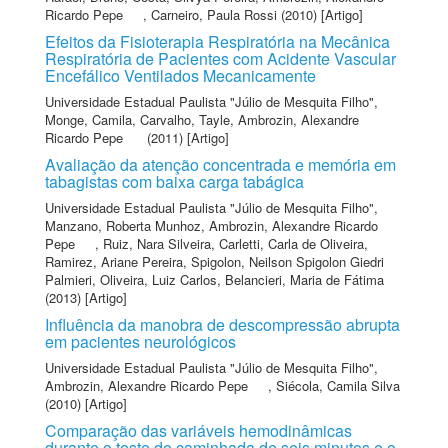
Ricardo Pepe
,
Carneiro, Paula Rossi
(2010) [Artigo]
Efeitos da Fisioterapia Respiratória na Mecânica
Respiratória de Pacientes com Acidente Vascular
Encefálico Ventilados Mecanicamente
Universidade Estadual Paulista "Júlio de Mesquita Filho"
,
Monge, Camila
,
Carvalho, Tayle
,
Ambrozin, Alexandre
Ricardo Pepe
(2011) [Artigo]
Avaliação da atenção concentrada e memória em
tabagistas com baixa carga tabágica
Universidade Estadual Paulista "Júlio de Mesquita Filho"
,
Manzano, Roberta Munhoz
,
Ambrozin, Alexandre Ricardo
Pepe
,
Ruiz, Nara Silveira
,
Carletti, Carla de Oliveira
,
Ramirez, Ariane Pereira
,
Spigolon, Neilson Spigolon Giedri
Palmieri
,
Oliveira, Luiz Carlos
,
Belancieri, Maria de Fátima
(2013) [Artigo]
Influência da manobra de descompressão abrupta
em pacientes neurológicos
Universidade Estadual Paulista "Júlio de Mesquita Filho"
,
Ambrozin, Alexandre Ricardo Pepe
,
Siécola, Camila Silva
(2010) [Artigo]
Comparação das variáveis hemodinâmicas
durante o teste de caminhada de seis minutos e o