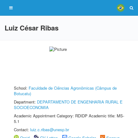
Luiz César Ribas
School:
Faculdade de Ciências Agronômicas (Câmpus de
Botucatu)
Department:
DEPARTAMENTO DE ENGENHARIA RURAL E
SOCIOECONOMIA
Academic Appointment Category: RDIDP Academic title: MS-
5.1
Contact:
luiz.c.ribas@unesp.br
Orcid
CV Lattes
Google Scholar
Scopus