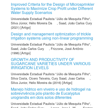
Improved Criteria for the Design of Microsprinkler
Systems to Maximize Crop Profit under Different
Water Supply Scenarios
Universidade Estadual Paulista "Júlio de Mesquita Filho"
,
Silva Júnior, Hélio Moreira Da
,
Saad, João Carlos Cury
(2021) [Artigo]
Design and management optimization of trickle
irrigation systems using non-linear programming
Universidade Estadual Paulista "Júlio de Mesquita Filho"
,
Saad, João Carlos Cury
,
Frizzone, José Antônio
(1996) [Artigo]
GROWTH AND PRODUCTIVITY OF
SUGARCANE VARIETIES UNDER VARIOUS
IRRIGATION LEVELS
Universidade Estadual Paulista "Júlio de Mesquita Filho"
,
Silva Costa, Cicero Teixeira
,
Cury Saad, Joao Carlos
,
Silva Junior, Helio Moreira da
(2016) [Artigo]
Manejo hídrico em viveiro e uso de hidrogel na
sobrevivência pós-plantio de Eucalyptus
urograndis em dois solos diferentes
Universidade Estadual Paulista "Júlio de Mesquita Filho"
,
Saad, João Carlos Cury
,
Lopes, Jane L. W.
,
Santos,