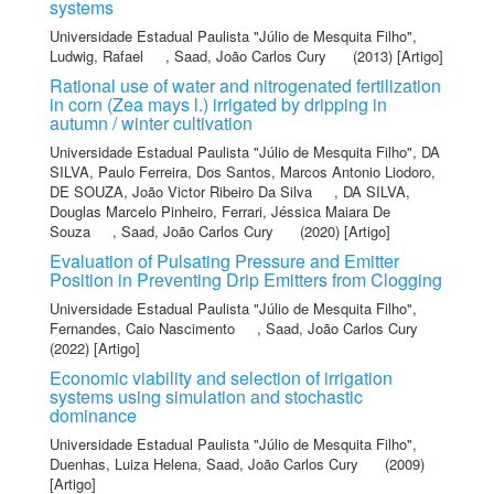
systems
Universidade Estadual Paulista "Júlio de Mesquita Filho"
,
Ludwig, Rafael
,
Saad, João Carlos Cury
(2013) [Artigo]
Rational use of water and nitrogenated fertilization
in corn (Zea mays l.) irrigated by dripping in
autumn / winter cultivation
Universidade Estadual Paulista "Júlio de Mesquita Filho"
,
DA
SILVA, Paulo Ferreira
,
Dos Santos, Marcos Antonio Liodoro
,
DE SOUZA, João Victor Ribeiro Da Silva
,
DA SILVA,
Douglas Marcelo Pinheiro
,
Ferrari, Jéssica Maiara De
Souza
,
Saad, João Carlos Cury
(2020) [Artigo]
Evaluation of Pulsating Pressure and Emitter
Position in Preventing Drip Emitters from Clogging
Universidade Estadual Paulista "Júlio de Mesquita Filho"
,
Fernandes, Caio Nascimento
,
Saad, João Carlos Cury
(2022) [Artigo]
Economic viability and selection of irrigation
systems using simulation and stochastic
dominance
Universidade Estadual Paulista "Júlio de Mesquita Filho"
,
Duenhas, Luiza Helena
,
Saad, João Carlos Cury
(2009)
[Artigo]