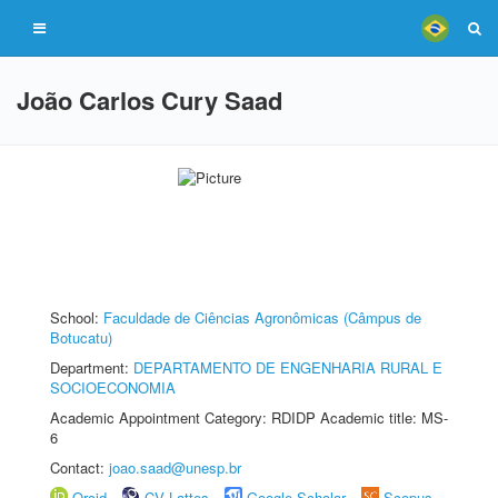
João Carlos Cury Saad
School:
Faculdade de Ciências Agronômicas (Câmpus de
Botucatu)
Department:
DEPARTAMENTO DE ENGENHARIA RURAL E
SOCIOECONOMIA
Academic Appointment Category: RDIDP Academic title: MS-
6
Contact:
joao.saad@unesp.br
Orcid
CV Lattes
Google Scholar
Scopus