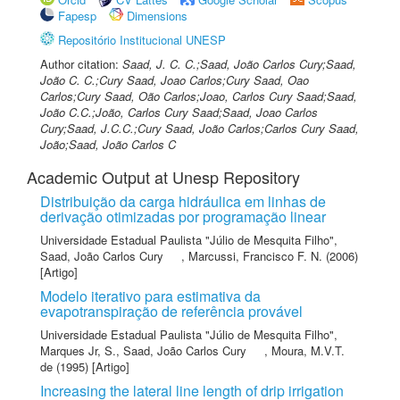
Fapesp
Dimensions
Repositório Institucional UNESP
Author citation:
Saad, J. C. C.;Saad, João Carlos Cury;Saad,
João C. C.;Cury Saad, Joao Carlos;Cury Saad, Oao
Carlos;Cury Saad, Oão Carlos;Joao, Carlos Cury Saad;Saad,
João C.C.;João, Carlos Cury Saad;Saad, Joao Carlos
Cury;Saad, J.C.C.;Cury Saad, João Carlos;Carlos Cury Saad,
João;Saad, João Carlos C
Academic Output at Unesp Repository
Distribuição da carga hidráulica em linhas de
derivação otimizadas por programação linear
Universidade Estadual Paulista "Júlio de Mesquita Filho"
,
Saad, João Carlos Cury
,
Marcussi, Francisco F. N.
(2006)
[Artigo]
Modelo iterativo para estimativa da
evapotranspiração de referência provável
Universidade Estadual Paulista "Júlio de Mesquita Filho"
,
Marques Jr, S.
,
Saad, João Carlos Cury
,
Moura, M.V.T.
de
(1995) [Artigo]
Increasing the lateral line length of drip irrigation