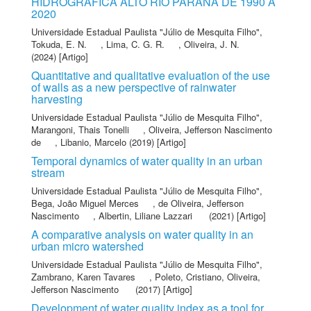
HIDROGRÁFICA ALTO RIO PARANÁ DE 1990 A
2020
Universidade Estadual Paulista "Júlio de Mesquita Filho"
,
Tokuda, E. N.
,
Lima, C. G. R.
,
Oliveira, J. N.
(2024) [Artigo]
Quantitative and qualitative evaluation of the use
of walls as a new perspective of rainwater
harvesting
Universidade Estadual Paulista "Júlio de Mesquita Filho"
,
Marangoni, Thais Tonelli
,
Oliveira, Jefferson Nascimento
de
,
Libanio, Marcelo
(2019) [Artigo]
Temporal dynamics of water quality in an urban
stream
Universidade Estadual Paulista "Júlio de Mesquita Filho"
,
Bega, João Miguel Merces
,
de Oliveira, Jefferson
Nascimento
,
Albertin, Liliane Lazzari
(2021) [Artigo]
A comparative analysis on water quality in an
urban micro watershed
Universidade Estadual Paulista "Júlio de Mesquita Filho"
,
Zambrano, Karen Tavares
,
Poleto, Cristiano
,
Oliveira,
Jefferson Nascimento
(2017) [Artigo]
Development of water quality index as a tool for