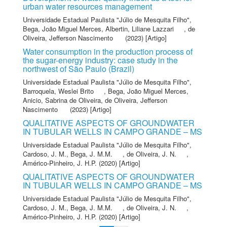
urban water resources management
Universidade Estadual Paulista "Júlio de Mesquita Filho"
,
Bega, João Miguel Merces
,
Albertin, Liliane Lazzari
,
de
Oliveira, Jefferson Nascimento
(2023) [Artigo]
Water consumption in the production process of
the sugar-energy industry: case study in the
northwest of São Paulo (Brazil)
Universidade Estadual Paulista "Júlio de Mesquita Filho"
,
Barroquela, Weslei Brito
,
Bega, João Miguel Merces
,
Anicio, Sabrina de Oliveira
,
de Oliveira, Jefferson
Nascimento
(2023) [Artigo]
QUALITATIVE ASPECTS OF GROUNDWATER
IN TUBULAR WELLS IN CAMPO GRANDE – MS
Universidade Estadual Paulista "Júlio de Mesquita Filho"
,
Cardoso, J. M.
,
Bega, J. M.M.
,
de Oliveira, J. N.
,
Américo-Pinheiro, J. H.P.
(2020) [Artigo]
QUALITATIVE ASPECTS OF GROUNDWATER
IN TUBULAR WELLS IN CAMPO GRANDE – MS
Universidade Estadual Paulista "Júlio de Mesquita Filho"
,
Cardoso, J. M.
,
Bega, J. M.M.
,
de Oliveira, J. N.
,
Américo-Pinheiro, J. H.P.
(2020) [Artigo]