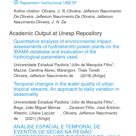
Repositório Institucional UNESP
Author citation:
Oliveira, J. N.;Oliveira, Jefferson Nascimento
De;Oliveira, Jefferson Nascimento;De Oliveira, Jefferson
Nascimento;Oliveira, J. N. De
Academic Output at Unesp Repository
Quantitative analysis of environmental impact
assessments of hydroelectric power plants on the
IBAMA database and evaluation of the
hydrological parameters used
Universidade Estadual Paulista "Júlio de Mesquita Filho"
,
Mazzei, Carolina Abreu
,
Marangoni, Thais Tonelli
,
Oliveira, Jefferson Nascimento de
(2018) [Artigo]
Temporal changes in the water quality of urban
tropical streams: An approach to daily variation in
seasonality
Universidade Estadual Paulista "Júlio de Mesquita Filho"
,
Bega, João Miguel Merces
,
Zanetoni Filho, José Antônio
,
Albertin, Liliane Lazzari
,
Oliveira, Jefferson Nascimento
de
(2021) [Artigo]
ANÁLISE ESPACIAL E TEMPORAL DE
EVENTOS DE SECAS NA REGIÃO