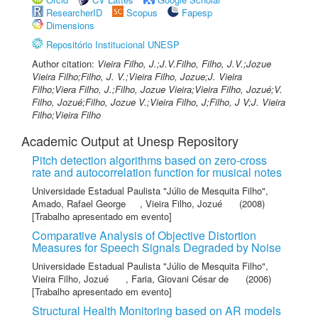
ResearcherID
Scopus
Fapesp
Dimensions
Repositório Institucional UNESP
Author citation:
Vieira Filho, J.;J.V.Filho, Filho, J.V.;Jozue
Vieira Filho;Filho, J. V.;Vieira Filho, Jozue;J. Vieira
Filho;Viera Filho, J.;Filho, Jozue Vieira;Vieira Filho, Jozué;V.
Filho, Jozué;Filho, Jozue V.;Vieira Filho, J;Filho, J V;J. Vieira
Filho;Vieira Filho
Academic Output at Unesp Repository
Pitch detection algorithms based on zero-cross
rate and autocorrelation function for musical notes
Universidade Estadual Paulista "Júlio de Mesquita Filho"
,
Amado, Rafael George
,
Vieira Filho, Jozué
(2008)
[Trabalho apresentado em evento]
Comparative Analysis of Objective Distortion
Measures for Speech Signals Degraded by Noise
Universidade Estadual Paulista "Júlio de Mesquita Filho"
,
Vieira Filho, Jozué
,
Faria, Giovani César de
(2006)
[Trabalho apresentado em evento]
Structural Health Monitoring based on AR models