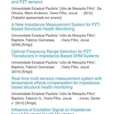
and PZT sensors
Universidade Estadual Paulista "Júlio de Mesquita Filho"
,
De
Oliveira, Mario Anderson
,
Vieira Filho, Jozué
(2012)
[Trabalho apresentado em evento]
A New Impedance Measurement System for PZT-
Based Structural Health Monitoring
Universidade Estadual Paulista "Júlio de Mesquita Filho"
,
Baptista, Fabricio Guimaraes
,
Vieira Filho, Jozué
(2009) [Artigo]
Optimal Frequency Range Selection for PZT
Transducers in Impedance-Based SHM Systems
Universidade Estadual Paulista "Júlio de Mesquita Filho"
,
Baptista, Fabricio Guimaraes
,
Vieira Filho, Jozué
(2010) [Artigo]
Real-time multi-sensors measurement system with
temperature effects compensation for impedance-
based structural health monitoring
Universidade Estadual Paulista "Júlio de Mesquita Filho"
,
Baptista, Fabricio G.
,
Vieira Filho, Jozué
,
Inman, Daniel
J.
(2012) [Artigo]
Influence of Excitation Signal on Impedance-
based Structural Health Monitoring