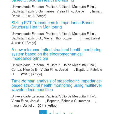
Universidade Estadual Paulista "Júlio de Mesquita Filho"
,
Baptista, Fabricio Guimaraes
,
Vieira Filho, Jozué
,
Inman,
Daniel J.
(2010) [Artigo]
Sizing PZT Transducers in Impedance-Based
Structural Health Monitoring
Universidade Estadual Paulista "Júlio de Mesquita Filho"
,
Baptista, Fabricio G.
,
Vieira Filho, Jozué
,
Inman, Daniel
J.
(2011) [Artigo]
A new microcontrolled structural health monitoring
system based on the electromechanical
impedance principle
Universidade Estadual Paulista "Júlio de Mesquita Filho"
,
Cortez, Nicolás E.
,
Vieira Filho, Jozué
,
Baptista, Fabricio
G.
(2013) [Artigo]
Time-domain analysis of piezoelectric impedance-
based structural health monitoring using multilevel
wavelet decomposition
Universidade Estadual Paulista "Júlio de Mesquita Filho"
,
Vieira Filho, Jozué
,
Baptista, Fabricio Guimaraes
,
Inman, Daniel J.
(2011) [Artigo]
1
2
3
4
5