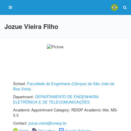
Jozue Vieira Filho
School:
Faculdade de Engenharia (Câmpus de São João da
Boa Vista)
Department:
DEPARTAMENTO DE ENGENHARIA
ELETRÔNICA E DE TELECOMUNICAÇÕES
Academic Appointment Category: RDIDP Academic title: MS-
5.3
Contact:
jozue.vieira@unesp.br
Orcid
CV Lattes
Google Scholar