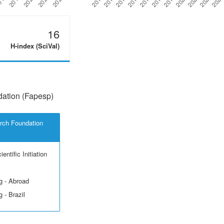
16
H-index (SciVal)
ation (Fapesp)
rch Foundation
entific Initiation
g - Abroad
 - Brazil