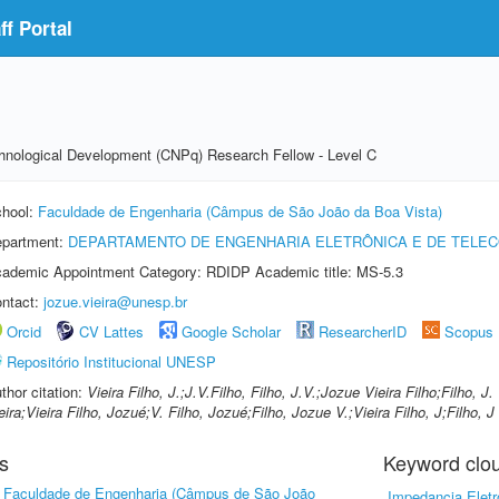
f Portal
echnological Development (CNPq) Research Fellow - Level C
hool:
Faculdade de Engenharia (Câmpus de São João da Boa Vista)
partment:
DEPARTAMENTO DE ENGENHARIA ELETRÔNICA E DE TELE
ademic Appointment Category: RDIDP Academic title: MS-5.3
ntact:
jozue.vieira@unesp.br
Orcid
CV Lattes
Google Scholar
ResearcherID
Scopus
Repositório Institucional UNESP
thor citation:
Vieira Filho, J.;J.V.Filho, Filho, J.V.;Jozue Vieira Filho;Filho, J.
eira;Vieira Filho, Jozué;V. Filho, Jozué;Filho, Jozue V.;Vieira Filho, J;Filho, J 
s
Keyword clo
-
Faculdade de Engenharia (Câmpus de São João
Impedancia Elet