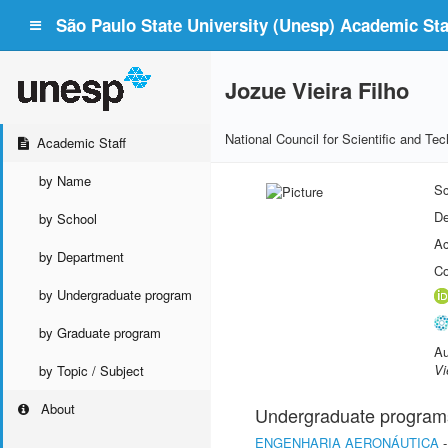
São Paulo State University (Unesp) Academic Staf
Jozue Vieira Filho
National Council for Scientific and T
Academic Staff
by Name
Sc
De
by School
Ac
by Department
Co
by Undergraduate program
by Graduate program
Au
Vi
by Topic / Subject
About
Undergraduate program
ENGENHARIA AERONÁUTICA