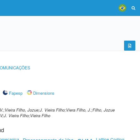
COMUNICAÇÕES
Fapesp
Dimensions
 V.;Vieira Filho, Jozue;J. Vieira Filho;Viera Filho, J.;Filho, Jozue
V;J. Vieira Filho;Vieira Filho
ud
romecanica
Lattice Coding