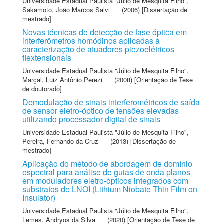
Universidade Estadual Paulista "Júlio de Mesquita Filho"
,
Sakamoto, João Marcos Salvi
(2006) [Dissertação de
mestrado]
Novas técnicas de detecção de fase óptica em
interferômetros homódinos aplicadas à
caracterização de atuadores piezoelétricos
flextensionais
Universidade Estadual Paulista "Júlio de Mesquita Filho"
,
Marçal, Luiz Antônio Perezi
(2008) [Orientação de Tese
de doutorado]
Demodulação de sinais interferométricos de saída
de sensor eletro-óptico de tensões elevadas
utilizando processador digital de sinais
Universidade Estadual Paulista "Júlio de Mesquita Filho"
,
Pereira, Fernando da Cruz
(2013) [Dissertação de
mestrado]
Aplicação do método de abordagem de domínio
espectral para análise de guias de onda planos
em moduladores eletro-ópticos integrados com
substratos de LNOI (Lithium Niobate Thin Film on
Insulator)
Universidade Estadual Paulista "Júlio de Mesquita Filho"
,
Lemes, Andryos da Silva
(2020) [Orientação de Tese de