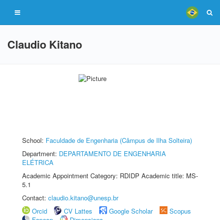
Claudio Kitano
School:
Faculdade de Engenharia (Câmpus de Ilha Solteira)
Department:
DEPARTAMENTO DE ENGENHARIA
ELÉTRICA
Academic Appointment Category: RDIDP Academic title: MS-
5.1
Contact:
claudio.kitano@unesp.br
Orcid
CV Lattes
Google Scholar
Scopus
Fapesp
Dimensions