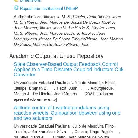
Repositório Institucional UNESP
Author citation:
Ribeiro, J. M. S.;Ribeiro, Jean;Ribeiro, Jean
M. S.;Ribeiro, Jean Marcos De Souza;De Souza Ribeiro,
Jean Marcos;Ribeiro, Jean M. De S.;De S. Ribeiro, Jean
M.;S. Ribeiro, Jean Marcos De;De S. Ribeiro, Jean
Marcos;Jean Marcos De Souza Ribeiro;Ribeiro, Jean Marcos
De Souza;Marcos De Souza Ribeiro, Jean
Academic Output at Unesp Repository
State Observer-Based Output Feedback Control
Applied to a Time-Discrete Coupled Inductors Cuk
Converter
Universidade Estadual Paulista "Júlio de Mesquita Filho"
,
Quispe, Brajhan B.
,
Tisza, Juan F.
,
Alburqueque,
Marlon J.
,
De Ribeiro, Jean Marcos
(2021) [Trabalho
apresentado em evento]
Attitude control of inverted pendulums using
reaction wheels: Comparison between using one
and two actuators
Universidade Estadual Paulista "Júlio de Mesquita Filho"
,
Trentin, João Francisco Silva
,
Cenale, Tiago Peghin
,
da Silva, Samuel
,
Ribeiro, Jean Marcos de Souza