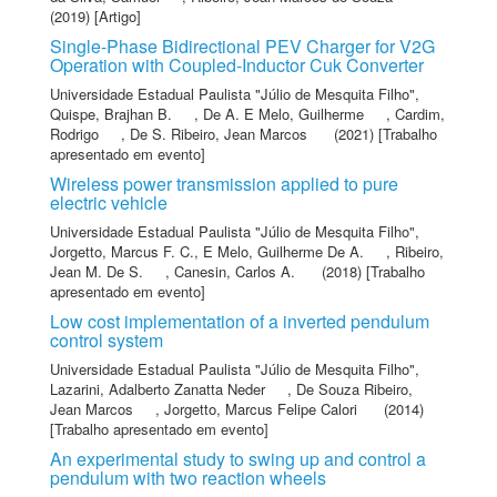
(2019) [Artigo]
Single-Phase Bidirectional PEV Charger for V2G
Operation with Coupled-Inductor Cuk Converter
Universidade Estadual Paulista "Júlio de Mesquita Filho"
,
Quispe, Brajhan B.
,
De A. E Melo, Guilherme
,
Cardim,
Rodrigo
,
De S. Ribeiro, Jean Marcos
(2021) [Trabalho
apresentado em evento]
Wireless power transmission applied to pure
electric vehicle
Universidade Estadual Paulista "Júlio de Mesquita Filho"
,
Jorgetto, Marcus F. C.
,
E Melo, Guilherme De A.
,
Ribeiro,
Jean M. De S.
,
Canesin, Carlos A.
(2018) [Trabalho
apresentado em evento]
Low cost implementation of a inverted pendulum
control system
Universidade Estadual Paulista "Júlio de Mesquita Filho"
,
Lazarini, Adalberto Zanatta Neder
,
De Souza Ribeiro,
Jean Marcos
,
Jorgetto, Marcus Felipe Calori
(2014)
[Trabalho apresentado em evento]
An experimental study to swing up and control a
pendulum with two reaction wheels