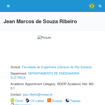
Jean Marcos de Souza Ribeiro
School:
Faculdade de Engenharia (Câmpus de Ilha Solteira)
Department:
DEPARTAMENTO DE ENGENHARIA
ELÉTRICA
Academic Appointment Category: RDIDP Academic title: MS-
3.1
Contact:
jean.ribeiro@unesp.br
Orcid
CV Lattes
Scopus
Fapesp
Dimensions