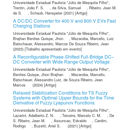
Universidade Estadual Paulista "Júlio de Mesquita Filho"
,
Trentin, João F. S.
,
da Silva, Samuel
,
Ribeiro, Jean M.
de S.
,
Schaub, Hanspeter
(2021) [Artigo]
A DC/DC Converter for 400 V and 800 V EVs Fast
Charging Stations
Universidade Estadual Paulista "Júlio de Mesquita Filho"
,
Brajhan Benites Quispe, Jhon
,
Mezaroba, Marcello
,
Luiz
Batschauer, Alessandro
,
Marcos De Souza Ribeiro, Jean
(2023) [Trabalho apresentado em evento]
A Reconfigurable Phase-Shifted Full-Bridge DC–
DC Converter with Wide Range Output Voltage
Universidade Estadual Paulista "Júlio de Mesquita Filho"
,
Benites Quispe, Jhon Brajhan
,
Mezaroba, Marcello
,
Batschauer, Alessandro Luiz
,
de Souza Ribeiro, Jean
Marcos
(2024) [Artigo]
Relaxed Stabilization Conditions for TS Fuzzy
Systems with Optimal Upper Bounds for the Time
Derivative of Fuzzy Lyapunov Functions
Universidade Estadual Paulista "Júlio de Mesquita Filho"
,
Lazarini, Adalberto Z. N.
,
Teixeira, Marcelo C. M.
,
De
S. Ribeiro, Jean M.
,
Assuncao, Edvaldo
,
Cardim,
Rodrigo
,
Buzetti, Ariel S.
(2021) [Artigo]