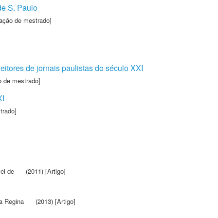
de S. Paulo
tação de mestrado]
itores de jornais paulistas do século XXI
o de mestrado]
XI
trado]
el de
(2011) [Artigo]
a Regina
(2013) [Artigo]