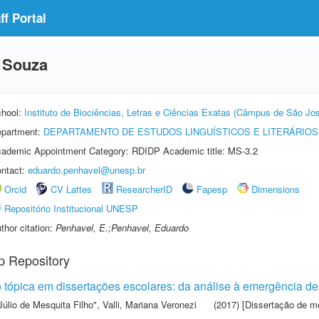
f Portal
 Souza
hool:
Instituto de Biociências, Letras e Ciências Exatas (Câmpus de São Jos
partment:
DEPARTAMENTO DE ESTUDOS LINGUÍSTICOS E LITERÁRIOS
ademic Appointment Category: RDIDP Academic title: MS-3.2
ntact:
eduardo.penhavel@unesp.br
Orcid
CV Lattes
ResearcherID
Fapesp
Dimensions
Repositório Institucional UNESP
thor citation:
Penhavel, E.;Penhavel, Eduardo
p Repository
 tópica em dissertações escolares: da análise à emergência 
Júlio de Mesquita Filho"
,
Valli, Mariana Veronezi
(2017) [Dissertação de m