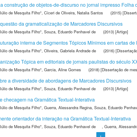
a construção de objetos-de-discurso no jornal impresso Folha 
Júlio de Mesquita Filho"
,
Cíceri de Oliveira, Natalia Santos
(2015) [Disser
 questão da gramaticalização de Marcadores Discursivos
Júlio de Mesquita Filho"
,
Souza, Eduardo Penhavel de
(2013) [Artigo]
uturação interna de Segmentos Tópicos Mínimos em cartas de le
Júlio de Mesquita Filho"
,
Oliveira, Gabriela Andrade de
(2016) [Dissertaçã
nização Tópica em editoriais de jornais paulistas do século X
Júlio de Mesquita Filho"
,
Garcia, Aline Gomes
(2018) [Dissertação de mes
re a diversidade de abordagens de Marcadores Discursivos
Júlio de Mesquita Filho"
,
Souza, Eduardo Penhavel de
(2013) [Artigo]
e checagem na Gramática Textual-Interativa
Júlio de Mesquita Filho"
,
Guerra, Alessandra Regina
,
Souza, Eduardo Penhav
ente orientador da interação na Gramática Textual-Interativa
Júlio de Mesquita Filho"
,
Souza, Eduardo Penhavel de
,
Guerra, Alessandr
1