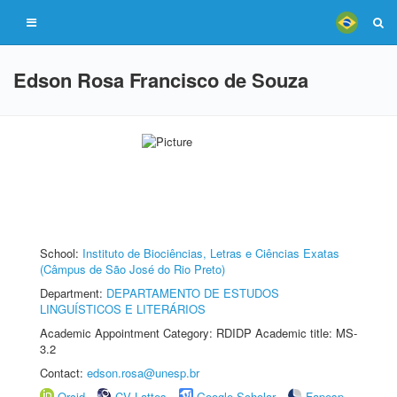
Edson Rosa Francisco de Souza
School:
Instituto de Biociências, Letras e Ciências Exatas
(Câmpus de São José do Rio Preto)
Department:
DEPARTAMENTO DE ESTUDOS
LINGUÍSTICOS E LITERÁRIOS
Academic Appointment Category: RDIDP Academic title: MS-
3.2
Contact:
edson.rosa@unesp.br
Orcid
CV Lattes
Google Scholar
Fapesp