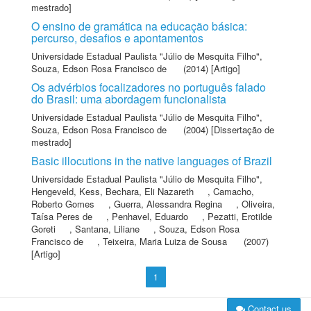
mestrado]
O ensino de gramática na educação básica:
percurso, desafios e apontamentos
Universidade Estadual Paulista "Júlio de Mesquita Filho"
,
Souza, Edson Rosa Francisco de
(2014) [Artigo]
Os advérbios focalizadores no português falado
do Brasil: uma abordagem funcionalista
Universidade Estadual Paulista "Júlio de Mesquita Filho"
,
Souza, Edson Rosa Francisco de
(2004) [Dissertação de
mestrado]
Basic illocutions in the native languages of Brazil
Universidade Estadual Paulista "Júlio de Mesquita Filho"
,
Hengeveld, Kess
,
Bechara, Eli Nazareth
,
Camacho,
Roberto Gomes
,
Guerra, Alessandra Regina
,
Oliveira,
Taísa Peres de
,
Penhavel, Eduardo
,
Pezatti, Erotilde
Goreti
,
Santana, Liliane
,
Souza, Edson Rosa
Francisco de
,
Teixeira, Maria Luiza de Sousa
(2007)
[Artigo]
1
Contact us