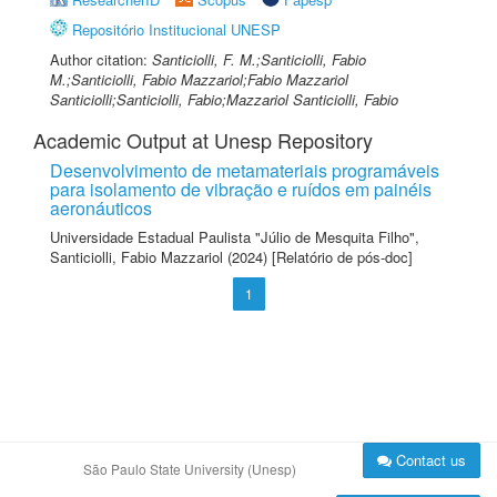
Repositório Institucional UNESP
Author citation:
Santiciolli, F. M.;Santiciolli, Fabio
M.;Santiciolli, Fabio Mazzariol;Fabio Mazzariol
Santiciolli;Santiciolli, Fabio;Mazzariol Santiciolli, Fabio
Academic Output at Unesp Repository
Desenvolvimento de metamateriais programáveis
para isolamento de vibração e ruídos em painéis
aeronáuticos
Universidade Estadual Paulista "Júlio de Mesquita Filho"
,
Santiciolli, Fabio Mazzariol
(2024) [Relatório de pós-doc]
1
Contact us
São Paulo State University (Unesp)