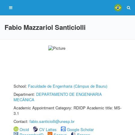
Fabio Mazzariol Santiciolli
School:
Faculdade de Engenharia (Câmpus de Bauru)
Department:
DEPARTAMENTO DE ENGENHARIA
MECÂNICA
Academic Appointment Category: RDIDP Academic title: MS-
3.1
Contact:
fabio.santiciolli@unesp.br
Orcid
CV Lattes
Google Scholar
ResearcherID
Scopus
Fapesp