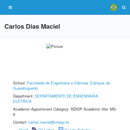
Carlos Dias Maciel
School:
Faculdade de Engenharia e Ciências (Câmpus de
Guaratinguetá)
Department:
DEPARTAMENTO DE ENGENHARIA
ELÉTRICA
Academic Appointment Category: RDIDP Academic title: MS-
6
Contact:
carlos.maciel@unesp.br
Orcid
CV Lattes
Google Scholar