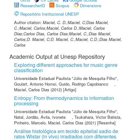
ResearcherID
Scopus
Dimensions
Repositório Institucional UNESP
Author citation:
Maciel, C. D.;Maciel, C;Dias Maciel,
C.;Maciel, Carlos;Maciel, Carlos D.;Maciel, Carlos
Dias;Carlos Dias, Carlos Dias;Maciel, C.;Dias Maciel,
Carlos;D. Maciel, C;D. Maciel, C.;Maciel, C.D.;Dias Maciel,
Carlos
Academic Output at Unesp Repository
Exploring different approaches for music genre
classification
Universidade Estadual Paulista "Júlio de Mesquita Filho"
,
Goulart, Antonio Homsi
,
Guido, Rodrigo Capobianco
,
Maciel, Carlos Dias
(2012) [Artigo]
Entropy: From thermodynamics to information
processing
Universidade Estadual Paulista "Júlio de Mesquita Filho"
,
Natal, Jordão
,
Ávila, Ivonete
,
Tsukahara, Victor Batista
,
Pinheiro, Marcelo
,
Maciel, Carlos Dias
(2021) [Resenha]
Análise histológica em tecido epitelial sadio de
ratos Wistar (in vivo) irradiados com diferentes