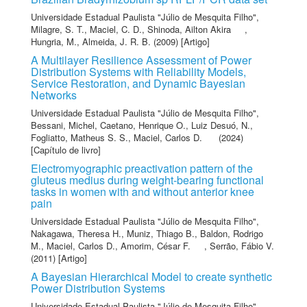
Universidade Estadual Paulista "Júlio de Mesquita Filho"
,
Milagre, S. T.
,
Maciel, C. D.
,
Shinoda, Ailton Akira
,
Hungria, M.
,
Almeida, J. R. B.
(2009) [Artigo]
A Multilayer Resilience Assessment of Power
Distribution Systems with Reliability Models,
Service Restoration, and Dynamic Bayesian
Networks
Universidade Estadual Paulista "Júlio de Mesquita Filho"
,
Bessani, Michel
,
Caetano, Henrique O.
,
Luiz Desuó, N.
,
Fogliatto, Matheus S. S.
,
Maciel, Carlos D.
(2024)
[Capítulo de livro]
Electromyographic preactivation pattern of the
gluteus medius during weight-bearing functional
tasks in women with and without anterior knee
pain
Universidade Estadual Paulista "Júlio de Mesquita Filho"
,
Nakagawa, Theresa H.
,
Muniz, Thiago B.
,
Baldon, Rodrigo
M.
,
Maciel, Carlos D.
,
Amorim, César F.
,
Serrão, Fábio V.
(2011) [Artigo]
A Bayesian Hierarchical Model to create synthetic
Power Distribution Systems
Universidade Estadual Paulista "Júlio de Mesquita Filho"
,