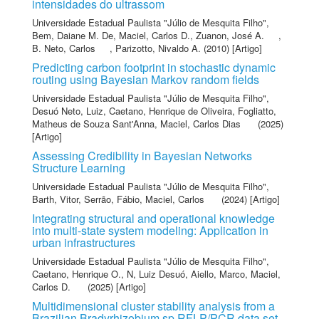
intensidades do ultrassom
Universidade Estadual Paulista "Júlio de Mesquita Filho"
,
Bem, Daiane M. De
,
Maciel, Carlos D.
,
Zuanon, José A.
,
B. Neto, Carlos
,
Parizotto, Nivaldo A.
(2010) [Artigo]
Predicting carbon footprint in stochastic dynamic
routing using Bayesian Markov random fields
Universidade Estadual Paulista "Júlio de Mesquita Filho"
,
Desuó Neto, Luiz
,
Caetano, Henrique de Oliveira
,
Fogliatto,
Matheus de Souza Sant'Anna
,
Maciel, Carlos Dias
(2025)
[Artigo]
Assessing Credibility in Bayesian Networks
Structure Learning
Universidade Estadual Paulista "Júlio de Mesquita Filho"
,
Barth, Vitor
,
Serrão, Fábio
,
Maciel, Carlos
(2024) [Artigo]
Integrating structural and operational knowledge
into multi-state system modeling: Application in
urban infrastructures
Universidade Estadual Paulista "Júlio de Mesquita Filho"
,
Caetano, Henrique O.
,
N, Luiz Desuó
,
Aiello, Marco
,
Maciel,
Carlos D.
(2025) [Artigo]
Multidimensional cluster stability analysis from a
Brazilian Bradyrhizobium sp RFLP/PCR data set