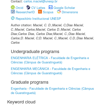
Contact:
carlos.maciel@unesp.br
Orcid
CV Lattes
Google Scholar
ResearcherID
Scopus
Dimensions
Repositório Institucional UNESP
Author citation:
Maciel, C. D.;Maciel, C;Dias Maciel,
C.;Maciel, Carlos;Maciel, Carlos D.;Maciel, Carlos
Dias;Carlos Dias, Carlos Dias;Maciel, C.;Dias Maciel,
Carlos;D. Maciel, C;D. Maciel, C.;Maciel, C.D.;Dias Maciel,
Carlos
Undergraduate programs
ENGENHARIA ELÉTRICA
-
Faculdade de Engenharia e
Ciências (Câmpus de Guaratinguetá)
ENGENHARIA MECÂNICA
-
Faculdade de Engenharia e
Ciências (Câmpus de Guaratinguetá)
Graduate programs
Engenharia
-
Faculdade de Engenharia e Ciências (Câmpus
de Guaratinguetá)
Keyword cloud