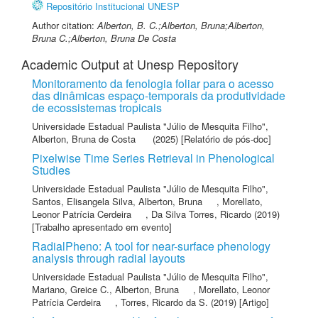
Repositório Institucional UNESP
Author citation:
Alberton, B. C.;Alberton, Bruna;Alberton,
Bruna C.;Alberton, Bruna De Costa
Academic Output at Unesp Repository
Monitoramento da fenologia foliar para o acesso
das dinâmicas espaço-temporais da produtividade
de ecossistemas tropicais
Universidade Estadual Paulista "Júlio de Mesquita Filho"
,
Alberton, Bruna de Costa
(2025) [Relatório de pós-doc]
Pixelwise Time Series Retrieval in Phenological
Studies
Universidade Estadual Paulista "Júlio de Mesquita Filho"
,
Santos, Elisangela Silva
,
Alberton, Bruna
,
Morellato,
Leonor Patrícia Cerdeira
,
Da Silva Torres, Ricardo
(2019)
[Trabalho apresentado em evento]
RadialPheno: A tool for near-surface phenology
analysis through radial layouts
Universidade Estadual Paulista "Júlio de Mesquita Filho"
,
Mariano, Greice C.
,
Alberton, Bruna
,
Morellato, Leonor
Patrícia Cerdeira
,
Torres, Ricardo da S.
(2019) [Artigo]