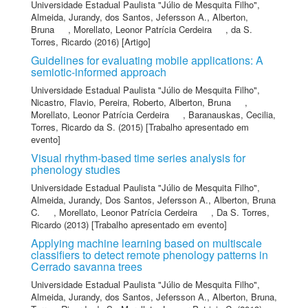
Universidade Estadual Paulista "Júlio de Mesquita Filho"
,
Almeida, Jurandy
,
dos Santos, Jefersson A.
,
Alberton,
Bruna
,
Morellato, Leonor Patrícia Cerdeira
,
da S.
Torres, Ricardo
(2016) [Artigo]
Guidelines for evaluating mobile applications: A
semiotic-informed approach
Universidade Estadual Paulista "Júlio de Mesquita Filho"
,
Nicastro, Flavio
,
Pereira, Roberto
,
Alberton, Bruna
,
Morellato, Leonor Patrícia Cerdeira
,
Baranauskas, Cecilia
,
Torres, Ricardo da S.
(2015) [Trabalho apresentado em
evento]
Visual rhythm-based time series analysis for
phenology studies
Universidade Estadual Paulista "Júlio de Mesquita Filho"
,
Almeida, Jurandy
,
Dos Santos, Jefersson A.
,
Alberton, Bruna
C.
,
Morellato, Leonor Patrícia Cerdeira
,
Da S. Torres,
Ricardo
(2013) [Trabalho apresentado em evento]
Applying machine learning based on multiscale
classifiers to detect remote phenology patterns in
Cerrado savanna trees
Universidade Estadual Paulista "Júlio de Mesquita Filho"
,
Almeida, Jurandy
,
dos Santos, Jefersson A.
,
Alberton, Bruna
,