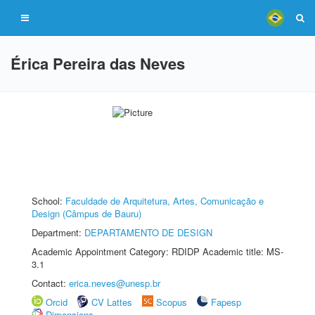
Érica Pereira das Neves
School:
Faculdade de Arquitetura, Artes, Comunicação e
Design (Câmpus de Bauru)
Department:
DEPARTAMENTO DE DESIGN
Academic Appointment Category: RDIDP Academic title: MS-
3.1
Contact:
erica.neves@unesp.br
Orcid
CV Lattes
Scopus
Fapesp
Dimensions