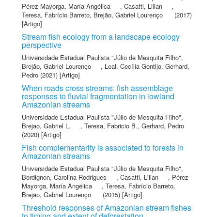
Pérez-Mayorga, María Angélica
,
Casatti, Lilian
,
Teresa, Fabrício Barreto
,
Brejão, Gabriel Lourenço
(2017)
[Artigo]
Stream fish ecology from a landscape ecology
perspective
Universidade Estadual Paulista "Júlio de Mesquita Filho"
,
Brejão, Gabriel Lourenço
,
Leal, Cecília Gontijo
,
Gerhard,
Pedro
(2021) [Artigo]
When roads cross streams: fish assemblage
responses to fluvial fragmentation in lowland
Amazonian streams
Universidade Estadual Paulista "Júlio de Mesquita Filho"
,
Brejao, Gabriel L.
,
Teresa, Fabricio B.
,
Gerhard, Pedro
(2020) [Artigo]
Fish complementarity is associated to forests in
Amazonian streams
Universidade Estadual Paulista "Júlio de Mesquita Filho"
,
Bordignon, Carolina Rodrigues
,
Casatti, Lilian
,
Pérez-
Mayorga, María Angélica
,
Teresa, Fabrício Barreto
,
Brejão, Gabriel Lourenço
(2015) [Artigo]
Threshold responses of Amazonian stream fishes
to timing and extent of deforestation