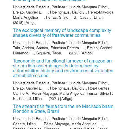
Universidade Estadual Paulista "Júlio de Mesquita Filho"
,
Brejão, Gabriel L.
,
Hoeinghaus, David J.
,
Pérez-Mayorga,
María Angélica
,
Ferraz, Silvio F. B.
,
Casatti, Lilian
(2018) [Artigo]
The ecological memory of landscape complexity
shapes diversity of freshwater communities
Universidade Estadual Paulista "Júlio de Mesquita Filho"
,
Tabi, Andrea
,
Santos, Edineusa Pereira
,
Brejão, Gabriel
Lourenço
,
Siqueira, Tadeu
(2025) [Artigo]
Taxonomic and functional turnover of amazonian
stream fish assemblages is determined by
deforestation history and environmental variables
at multiple scales
Universidade Estadual Paulista "Júlio de Mesquita Filho"
,
Brejão, Gabriel L.
,
Hoeinghaus, David J.
,
Roa-Fuentes,
Camilo A.
,
Pérez-Mayorga, María Angélica
,
Ferraz, Silvio F.
B.
,
Casatti, Lilian
(2021) [Artigo]
The stream fish fauna from the rio Machado basin,
Rondônia State, Brazil
Universidade Estadual Paulista "Júlio de Mesquita Filho"
,
Casatti, Lilian
,
Pérez-Mayorga, María Angélica
,
Rogério Carvalho, Fernando
,
Lourenço Brejão, Gabriel
,