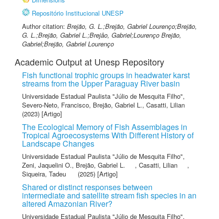
Repositório Institucional UNESP
Author citation:
Brejão, G. L.;Brejão, Gabriel Lourenço;Brejão,
G. L.;Brejão, Gabriel L.;Brejâo, Gabriel;Lourenço Brejão,
Gabriel;Brejão, Gabriel Lourenço
Academic Output at Unesp Repository
Fish functional trophic groups in headwater karst
streams from the Upper Paraguay River basin
Universidade Estadual Paulista "Júlio de Mesquita Filho"
,
Severo-Neto, Francisco
,
Brejão, Gabriel L.
,
Casatti, Lilian
(2023) [Artigo]
The Ecological Memory of Fish Assemblages in
Tropical Agroecosystems With Different History of
Landscape Changes
Universidade Estadual Paulista "Júlio de Mesquita Filho"
,
Zeni, Jaquelini O.
,
Brejão, Gabriel L.
,
Casatti, Lilian
,
Siqueira, Tadeu
(2025) [Artigo]
Shared or distinct responses between
intermediate and satellite stream fish species in an
altered Amazonian River?
Universidade Estadual Paulista "Júlio de Mesquita Filho"
,