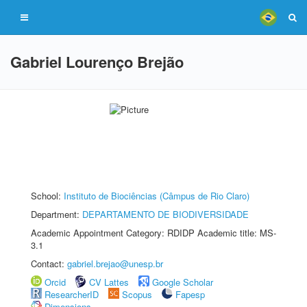
Gabriel Lourenço Brejão
School:
Instituto de Biociências (Câmpus de Rio Claro)
Department:
DEPARTAMENTO DE BIODIVERSIDADE
Academic Appointment Category: RDIDP Academic title: MS-
3.1
Contact:
gabriel.brejao@unesp.br
Orcid
CV Lattes
Google Scholar
ResearcherID
Scopus
Fapesp
Dimensions