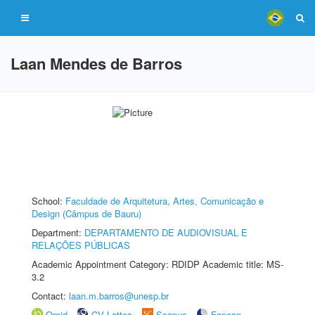
Laan Mendes de Barros
School:
Faculdade de Arquitetura, Artes, Comunicação e
Design (Câmpus de Bauru)
Department:
DEPARTAMENTO DE AUDIOVISUAL E
RELAÇÕES PÚBLICAS
Academic Appointment Category: RDIDP Academic title: MS-
3.2
Contact:
laan.m.barros@unesp.br
Orcid
CV Lattes
Scopus
Fapesp