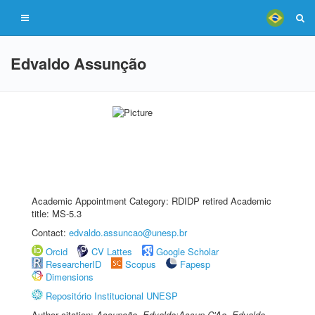
Edvaldo Assunção
Academic Appointment Category: RDIDP retired Academic
title: MS-5.3
Contact:
edvaldo.assuncao@unesp.br
Orcid
CV Lattes
Google Scholar
ResearcherID
Scopus
Fapesp
Dimensions
Repositório Institucional UNESP
Author citation:
Assunção, Edvaldo;Assun¸C'Ao, Edvaldo