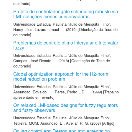
mestrado]
Projeto de controlador gain scheduling robusto via
LMI: soluções menos conservadoras
Universidade Estadual Paulista "Júlio de Mesquita Filho"
,
Hardy Llins, Lázaro Ismael
(2019) [Orientação de Tese de
doutorado]
Problemas de controle ótimo intervalar e intervalar
fuzzy
Universidade Estadual Paulista "Júlio de Mesquita Filho"
,
Campos, José Renato
(2018) [Orientação de Tese de
doutorado]
Global optimization approach for the H2-norm
model reduction problem
Universidade Estadual Paulista "Júlio de Mesquita Filho"
,
Assuncao, Edvaldo
,
Peres, Pedro L D
(1999) [Trabalho
apresentado em evento]
On relaxed LMI-based designs for fuzzy regulators
and fuzzy observers
Universidade Estadual Paulista "Júlio de Mesquita Filho"
,
Teixeira, MCM
,
Assuncao, E.
,
Avellar, R. G.
(2003) [Artigo]
On lag controllers: Design and implementation