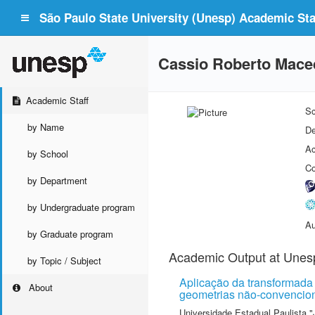
São Paulo State University (Unesp) Academic Staf
Cassio Roberto Mace
Academic Staff
Sc
by Name
De
Ac
by School
Co
by Department
by Undergraduate program
Au
by Graduate program
Academic Output at Unes
by Topic / Subject
Aplicação da transformada
About
geometrias não-convencio
Universidade Estadual Paulista "