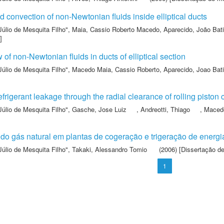
 convection of non-Newtonian fluids inside elliptical ducts
Júlio de Mesquita Filho"
,
Maia, Cassio Roberto Macedo
,
Aparecido, João Bati
]
w of non-Newtonian fluids in ducts of elliptical section
Júlio de Mesquita Filho"
,
Macedo Maia, Cassio Roberto
,
Aparecido, Joao Bati
frigerant leakage through the radial clearance of rolling pisto
Júlio de Mesquita Filho"
,
Gasche, Jose Luiz
,
Andreotti, Thiago
,
Macedo
o gás natural em plantas de cogeração e trigeração de energia 
Júlio de Mesquita Filho"
,
Takaki, Alessandro Tomio
(2006) [Dissertação d
1