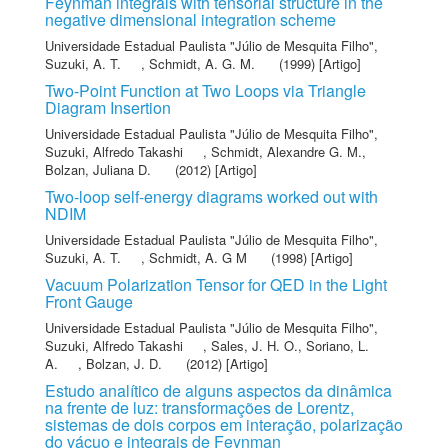
Feynman integrals with tensorial structure in the
negative dimensional integration scheme
Universidade Estadual Paulista "Júlio de Mesquita Filho"
,
Suzuki, A. T.
,
Schmidt, A. G. M.
(1999) [Artigo]
Two-Point Function at Two Loops via Triangle
Diagram Insertion
Universidade Estadual Paulista "Júlio de Mesquita Filho"
,
Suzuki, Alfredo Takashi
,
Schmidt, Alexandre G. M.
,
Bolzan, Juliana D.
(2012) [Artigo]
Two-loop self-energy diagrams worked out with
NDIM
Universidade Estadual Paulista "Júlio de Mesquita Filho"
,
Suzuki, A. T.
,
Schmidt, A. G M
(1998) [Artigo]
Vacuum Polarization Tensor for QED in the Light
Front Gauge
Universidade Estadual Paulista "Júlio de Mesquita Filho"
,
Suzuki, Alfredo Takashi
,
Sales, J. H. O.
,
Soriano, L.
A.
,
Bolzan, J. D.
(2012) [Artigo]
Estudo analítico de alguns aspectos da dinâmica
na frente de luz: transformações de Lorentz,
sistemas de dois corpos em interação, polarização
do vácuo e integrais de Feynman