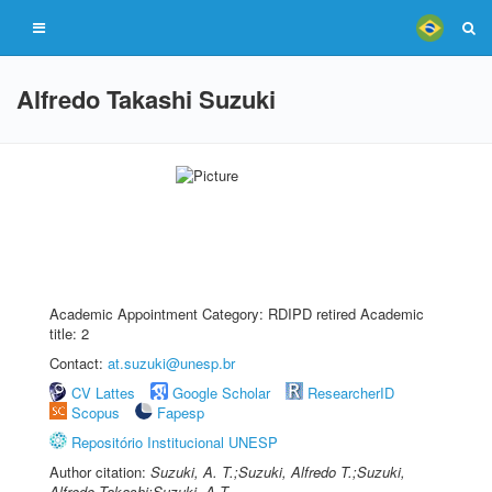
Alfredo Takashi Suzuki
Academic Appointment Category: RDIPD retired Academic
title: 2
Contact:
at.suzuki@unesp.br
CV Lattes
Google Scholar
ResearcherID
Scopus
Fapesp
Repositório Institucional UNESP
Author citation:
Suzuki, A. T.;Suzuki, Alfredo T.;Suzuki,
Alfredo Takashi;Suzuki, A T