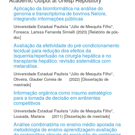
Academic Output at Unesp Repository
Aplicação da bioinformática na análise do
genoma e transcriptoma de bovinos Nelore,
integrando informações públicas
Universidade Estadual Paulista "Júlio de Mesquita Filho"
,
Fonseca, Larissa Fernanda Simielli
(2023) [Relatório de pós-
doc]
Avaliação da efetividade do pré-condicionamento
tecidual para redução dos efeitos da
isquemia/reperfusão na cirurgia hepática e no
transplante hepático: revisão sistemática com
metanálise.
Universidade Estadual Paulista "Júlio de Mesquita Filho"
,
Oliveira, Glauber Correia de
(2022) [Dissertação de
mestrado]
Informação orgânica como insumo estratégico
para a tomada de decisão em ambientes
competitivos
Universidade Estadual Paulista "Júlio de Mesquita Filho"
,
Lousada, Mariana
(2011) [Dissertação de mestrado]
Análise combinatória no ensino médio apoiada na
metodologia de ensino-aprendizagem-avaliação
de matemática através da resolução de problemas