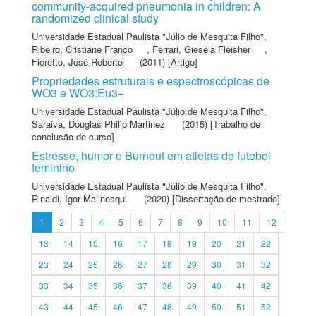
community-acquired pneumonia in children: A
randomized clinical study
Universidade Estadual Paulista "Júlio de Mesquita Filho"
,
Ribeiro, Cristiane Franco
,
Ferrari, Giesela Fleisher
,
Fioretto, José Roberto
(2011) [Artigo]
Propriedades estruturais e espectroscópicas de
WO3 e WO3:Eu3+
Universidade Estadual Paulista "Júlio de Mesquita Filho"
,
Saraiva, Douglas Philip Martinez
(2015) [Trabalho de
conclusão de curso]
Estresse, humor e Burnout em atletas de futebol
feminino
Universidade Estadual Paulista "Júlio de Mesquita Filho"
,
Rinaldi, Igor Malinosqui
(2020) [Dissertação de mestrado]
1
2
3
4
5
6
7
8
9
10
11
12
13
14
15
16
17
18
19
20
21
22
23
24
25
26
27
28
29
30
31
32
33
34
35
36
37
38
39
40
41
42
43
44
45
46
47
48
49
50
51
52