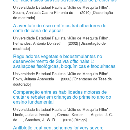
Universidade Estadual Paulista "Júlio de Mesquita Filho"
,
Souza, Analucia Castro Pimenta de
(2010) [Dissertação
de mestrado]
A aventura do risco entre os trabalhadores do
corte de cana-de-açúcar
Universidade Estadual Paulista "Júlio de Mesquita Filho"
,
Fernandes, Antonio Donizeti
(2002) [Dissertação de
mestrado]
Reguladores vegetais e bioestimulantes no
desenvolvimento de Salvia officinalis L:
avaliações fisológicas, bioquímicas e fitoquímicas
Universidade Estadual Paulista "Júlio de Mesquita Filho"
,
Povh, Juliana Aparecida
(2008) [Orientação de Tese de
doutorado]
Comparação entre as habilidades motoras de
chutar e rebater em crianças do primeiro ano do
ensino fundamental
Universidade Estadual Paulista "Júlio de Mesquita Filho"
,
Limão, Juliana Inesta
,
Carrara, Kester
,
Angelo, J. C.
de
,
Sanches, J. W. R.
(2012) [Artigo]
Antibiotic treatment schemes for very severe