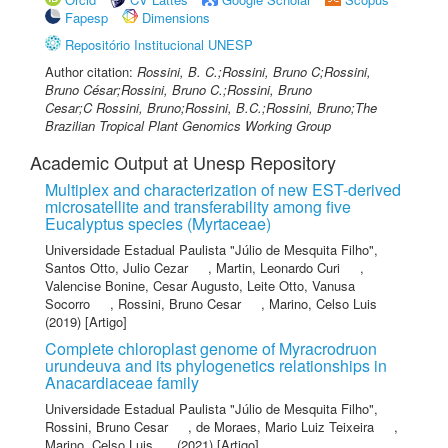
Fapesp
Dimensions
Repositório Institucional UNESP
Author citation:
Rossini, B. C.;Rossini, Bruno C;Rossini,
Bruno César;Rossini, Bruno C.;Rossini, Bruno
Cesar;C Rossini, Bruno;Rossini, B.C.;Rossini, Bruno;The
Brazilian Tropical Plant Genomics Working Group
Academic Output at Unesp Repository
Multiplex and characterization of new EST-derived
microsatellite and transferability among five
Eucalyptus species (Myrtaceae)
Universidade Estadual Paulista "Júlio de Mesquita Filho"
,
Santos Otto, Julio Cezar
,
Martin, Leonardo Curi
,
Valencise Bonine, Cesar Augusto
,
Leite Otto, Vanusa
Socorro
,
Rossini, Bruno Cesar
,
Marino, Celso Luis
(2019) [Artigo]
Complete chloroplast genome of Myracrodruon
urundeuva and its phylogenetics relationships in
Anacardiaceae family
Universidade Estadual Paulista "Júlio de Mesquita Filho"
,
Rossini, Bruno Cesar
,
de Moraes, Mario Luiz Teixeira
,
Marino, Celso Luis
(2021) [Artigo]