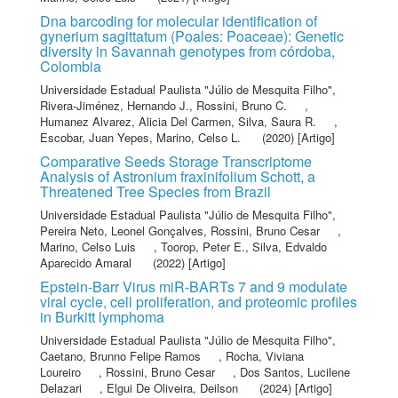
Dna barcoding for molecular identification of
gynerium sagittatum (Poales: Poaceae): Genetic
diversity in Savannah genotypes from córdoba,
Colombia
Universidade Estadual Paulista "Júlio de Mesquita Filho"
,
Rivera-Jiménez, Hernando J.
,
Rossini, Bruno C.
,
Humanez Alvarez, Alicia Del Carmen
,
Silva, Saura R.
,
Escobar, Juan Yepes
,
Marino, Celso L.
(2020) [Artigo]
Comparative Seeds Storage Transcriptome
Analysis of Astronium fraxinifolium Schott, a
Threatened Tree Species from Brazil
Universidade Estadual Paulista "Júlio de Mesquita Filho"
,
Pereira Neto, Leonel Gonçalves
,
Rossini, Bruno Cesar
,
Marino, Celso Luis
,
Toorop, Peter E.
,
Silva, Edvaldo
Aparecido Amaral
(2022) [Artigo]
Epstein-Barr Virus miR-BARTs 7 and 9 modulate
viral cycle, cell proliferation, and proteomic profiles
in Burkitt lymphoma
Universidade Estadual Paulista "Júlio de Mesquita Filho"
,
Caetano, Brunno Felipe Ramos
,
Rocha, Viviana
Loureiro
,
Rossini, Bruno Cesar
,
Dos Santos, Lucilene
Delazari
,
Elgui De Oliveira, Deilson
(2024) [Artigo]