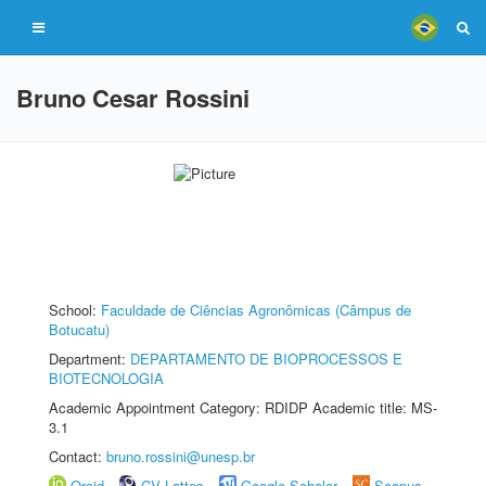
Bruno Cesar Rossini
School:
Faculdade de Ciências Agronômicas (Câmpus de
Botucatu)
Department:
DEPARTAMENTO DE BIOPROCESSOS E
BIOTECNOLOGIA
Academic Appointment Category: RDIDP Academic title: MS-
3.1
Contact:
bruno.rossini@unesp.br
Orcid
CV Lattes
Google Scholar
Scopus