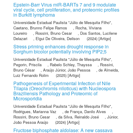
Epstein-Barr Virus miR-BARTs 7 and 9 modulate
viral cycle, cell proliferation, and proteomic profiles
in Burkitt lymphoma
Universidade Estadual Paulista "Júlio de Mesquita Filho"
,
Caetano, Brunno Felipe Ramos
,
Rocha, Viviana
Loureiro
,
Rossini, Bruno Cesar
,
Dos Santos, Lucilene
Delazari
,
Elgui De Oliveira, Deilson
(2024) [Artigo]
Stress priming enhances drought response in
Sorghum bicolor potentially involving PIP2;5
Universidade Estadual Paulista "Júlio de Mesquita Filho"
,
Pegorin, Priscila
,
Rabelo Schley, Thayssa
,
Rossini,
Bruno César
,
Araújo Júnior, João Pessoa
,
de Almeida,
Luiz Fernando Rolim
(2025) [Artigo]
Pathogenesis of Experimental Infection of Nile
Tilapia (Oreochromis niloticus) with Nucleospora
Braziliensis Pathology and Proteomic of
Microsporidia
Universidade Estadual Paulista "Júlio de Mesquita Filho"
,
Rodrigues, Marianna Vaz
,
de França, Danilo Alves
,
Rossini, Bruno Cesar
,
da Silva, Reinaldo José
,
Júnior,
João Pessoa Araújo
(2024) [Artigo]
Fructose biphosphate aldolase: A new cassava