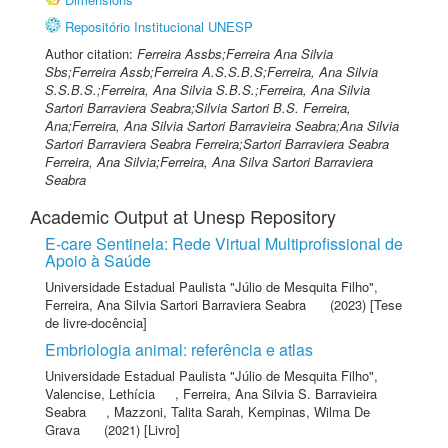
Repositório Institucional UNESP
Author citation:
Ferreira Assbs;Ferreira Ana Silvia
Sbs;Ferreira Assb;Ferreira A.S.S.B.S;Ferreira, Ana Silvia
S.S.B.S.;Ferreira, Ana Silvia S.B.S.;Ferreira, Ana Silvia
Sartori Barraviera Seabra;Silvia Sartori B.S. Ferreira,
Ana;Ferreira, Ana Silvia Sartori Barravieira Seabra;Ana Silvia
Sartori Barraviera Seabra Ferreira;Sartori Barraviera Seabra
Ferreira, Ana Silvia;Ferreira, Ana Silva Sartori Barraviera
Seabra
Academic Output at Unesp Repository
E-care Sentinela: Rede Virtual Multiprofissional de
Apoio à Saúde
Universidade Estadual Paulista "Júlio de Mesquita Filho"
,
Ferreira, Ana Silvia Sartori Barraviera Seabra
(2023) [Tese
de livre-docência]
Embriologia animal: referência e atlas
Universidade Estadual Paulista "Júlio de Mesquita Filho"
,
Valencise, Lethícia
,
Ferreira, Ana Silvia S. Barravieira
Seabra
,
Mazzoni, Talita Sarah
,
Kempinas, Wilma De
Grava
(2021) [Livro]