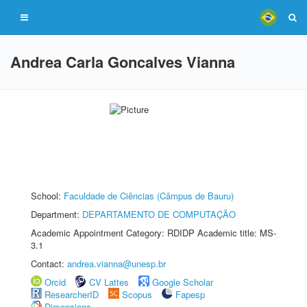
Andrea Carla Goncalves Vianna
School:
Faculdade de Ciências (Câmpus de Bauru)
Department:
DEPARTAMENTO DE COMPUTAÇÃO
Academic Appointment Category: RDIDP Academic title: MS-
3.1
Contact:
andrea.vianna@unesp.br
Orcid
CV Lattes
Google Scholar
ResearcherID
Scopus
Fapesp
Dimensions