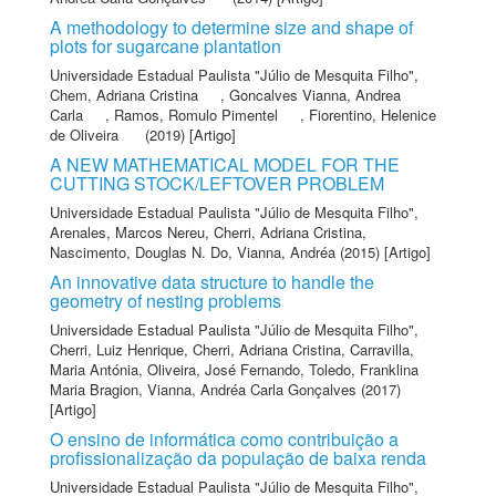
A methodology to determine size and shape of
plots for sugarcane plantation
Universidade Estadual Paulista "Júlio de Mesquita Filho"
,
Chem, Adriana Cristina
,
Goncalves Vianna, Andrea
Carla
,
Ramos, Romulo Pimentel
,
Fiorentino, Helenice
de Oliveira
(2019) [Artigo]
A NEW MATHEMATICAL MODEL FOR THE
CUTTING STOCK/LEFTOVER PROBLEM
Universidade Estadual Paulista "Júlio de Mesquita Filho"
,
Arenales, Marcos Nereu
,
Cherri, Adriana Cristina
,
Nascimento, Douglas N. Do
,
Vianna, Andréa
(2015) [Artigo]
An innovative data structure to handle the
geometry of nesting problems
Universidade Estadual Paulista "Júlio de Mesquita Filho"
,
Cherri, Luiz Henrique
,
Cherri, Adriana Cristina
,
Carravilla,
Maria Antónia
,
Oliveira, José Fernando
,
Toledo, Franklina
Maria Bragion
,
Vianna, Andréa Carla Gonçalves
(2017)
[Artigo]
O ensino de informática como contribuição a
profissionalização da população de baixa renda
Universidade Estadual Paulista "Júlio de Mesquita Filho"
,