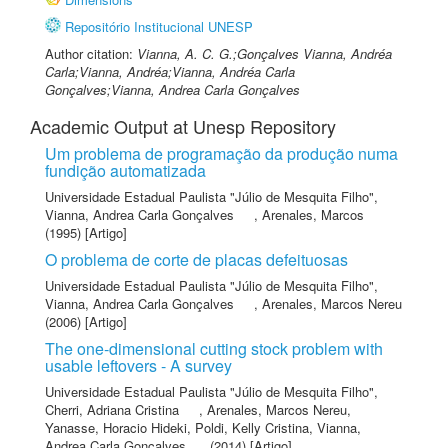
Repositório Institucional UNESP
Author citation:
Vianna, A. C. G.;Gonçalves Vianna, Andréa
Carla;Vianna, Andréa;Vianna, Andréa Carla
Gonçalves;Vianna, Andrea Carla Gonçalves
Academic Output at Unesp Repository
Um problema de programação da produção numa
fundição automatizada
Universidade Estadual Paulista "Júlio de Mesquita Filho"
,
Vianna, Andrea Carla Gonçalves
,
Arenales, Marcos
(1995) [Artigo]
O problema de corte de placas defeituosas
Universidade Estadual Paulista "Júlio de Mesquita Filho"
,
Vianna, Andrea Carla Gonçalves
,
Arenales, Marcos Nereu
(2006) [Artigo]
The one-dimensional cutting stock problem with
usable leftovers - A survey
Universidade Estadual Paulista "Júlio de Mesquita Filho"
,
Cherri, Adriana Cristina
,
Arenales, Marcos Nereu
,
Yanasse, Horacio Hideki
,
Poldi, Kelly Cristina
,
Vianna,
Andrea Carla Gonçalves
(2014) [Artigo]