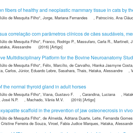
gen fibers of healthy and neoplastic mammary tissue in cats by t
Júlio de Mesquita Filho"
,
Jorge, Mariana Fernandes
,
Patrocínio, Ana Cláu
e sua correlação com parâmetros clínicos de cães saudáveis, me
Júlio de Mesquita Filho"
,
Franco, Rodrigo P.
,
Massufaro, Carla R.
,
Martineli, 
ataka, Alessandre
(2016) [Artigo]
ive Multidisciplinary Platform for the Bovine Neuroanatomy Stu
Júlio de Mesquita Filho"
,
Félix, Marcílio
,
de Carvalho, Hianka Jasmyne Costa
ta, Carlos
,
Júnior, Eduardo Lebre
,
Sasahara, Thais
,
Hataka, Alessandre
,
V
f the normal thyroid gland in adult horses
Júlio de Mesquita Filho"
,
Viana, Gustavo F.
,
Carandina, Luciana
,
Hatak
, José N.P.
,
Machado, Vânia M.V.
(2019) [Artigo]
xyapatite scaffold in the prevention of jaw osteonecrosis in vivo
Júlio de Mesquita Filho"
,
de Almeida, Adriana Duarte
,
Leite, Fernanda Gomes
 Cristine Ferreira de Souza
,
Viroel, Fabia Judice Marques
,
Hataka, Alessandr