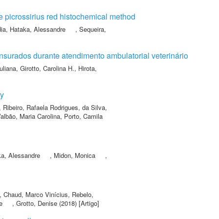
he picrossirius red histochemical method
dia
,
Hataka, Alessandre
,
Sequeira,
nsurados durante atendimento ambulatorial veterinário
Juliana
,
Girotto, Carolina H.
,
Hirota,
dy
,
Ribeiro, Rafaela Rodrigues
,
da Silva,
albão, Maria Carolina
,
Porto, Camila
a, Alessandre
,
Midon, Monica
,
,
Chaud, Marco Vinícius
,
Rebelo,
e
,
Grotto, Denise
(2018) [Artigo]