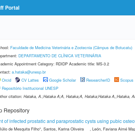
f Portal
hool:
Faculdade de Medicina Veterinária e Zootecnia (Câmpus de Botucatu)
partment:
DEPARTAMENTO DE CLÍNICA VETERINÁRIA
ademic Appointment Category: RDIDP Academic title: MS-3.2
ntact:
a.hataka@unesp.br
Orcid
CV Lattes
Google Scholar
ResearcherID
Scopus
Repositório Institucional UNESP
thor citation:
Hataka, A.;Hataka A;A, Hataka;A, Hataka;Hataka A,;Hataka, A
p Repository
nt of infected prostatic and paraprostatic cysts using pubic oste
Júlio de Mesquita Filho"
,
Santos, Karina Oliveira
,
León, Faviana Aimé Ma