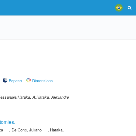
Fapesp
Dimensions
lessandre;Hataka, A;Hataka, Alexandre
otomies.
za
,
De Conti, Juliano
,
Hataka,