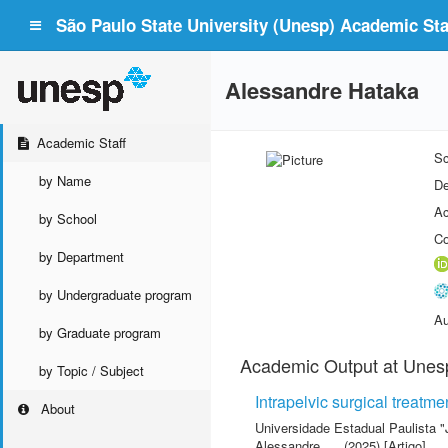
São Paulo State University (Unesp) Academic Staf
Alessandre Hataka
Academic Staff
Sc
by Name
De
Ac
by School
Co
by Department
by Undergraduate program
Au
by Graduate program
Academic Output at Unes
by Topic / Subject
Intrapelvic surgical treatme
About
Universidade Estadual Paulista "
Alessandre
(2025) [Artigo]