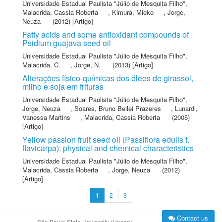
Universidade Estadual Paulista "Júlio de Mesquita Filho"
,
Malacrida, Cassia Roberta
,
Kimura, Mieko
,
Jorge,
Neuza
(2012) [Artigo]
Fatty acids and some antioxidant compounds of
Psidium guajava seed oil
Universidade Estadual Paulista "Júlio de Mesquita Filho"
,
Malacrida, C.
,
Jorge, N.
(2013) [Artigo]
Alterações físico-químicas dos óleos de girassol,
milho e soja em frituras
Universidade Estadual Paulista "Júlio de Mesquita Filho"
,
Jorge, Neuza
,
Soares, Bruno Bellei Prazeres
,
Lunardi,
Vanessa Martins
,
Malacrida, Cassia Roberta
(2005)
[Artigo]
Yellow passion fruit seed oil (Passiflora edulis f.
flavicarpa): physical and chemical characteristics
Universidade Estadual Paulista "Júlio de Mesquita Filho"
,
Malacrida, Cassia Roberta
,
Jorge, Neuza
(2012)
[Artigo]
1
2
3
Contact us
São Paulo State University (Unesp)