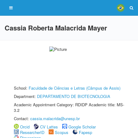
Cassia Roberta Malacrida Mayer
School:
Faculdade de Ciências e Letras (Câmpus de Assis)
Department:
DEPARTAMENTO DE BIOTECNOLOGIA
Academic Appointment Category: RDIDP Academic title: MS-
3.2
Contact:
cassia.malacrida@unesp.br
Orcid
CV Lattes
Google Scholar
ResearcherID
Scopus
Fapesp
Dimensions