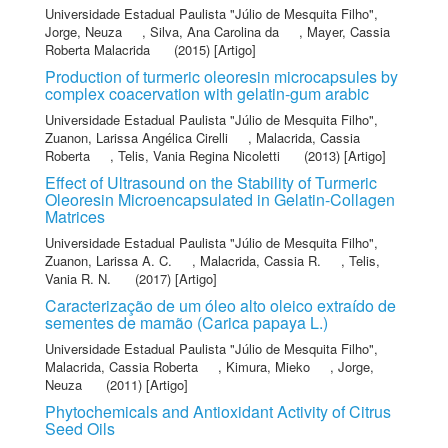
Universidade Estadual Paulista "Júlio de Mesquita Filho"
,
Jorge, Neuza
,
Silva, Ana Carolina da
,
Mayer, Cassia
Roberta Malacrida
(2015) [Artigo]
Production of turmeric oleoresin microcapsules by
complex coacervation with gelatin-gum arabic
Universidade Estadual Paulista "Júlio de Mesquita Filho"
,
Zuanon, Larissa Angélica Cirelli
,
Malacrida, Cassia
Roberta
,
Telis, Vania Regina Nicoletti
(2013) [Artigo]
Effect of Ultrasound on the Stability of Turmeric
Oleoresin Microencapsulated in Gelatin-Collagen
Matrices
Universidade Estadual Paulista "Júlio de Mesquita Filho"
,
Zuanon, Larissa A. C.
,
Malacrida, Cassia R.
,
Telis,
Vania R. N.
(2017) [Artigo]
Caracterização de um óleo alto oleico extraído de
sementes de mamão (Carica papaya L.)
Universidade Estadual Paulista "Júlio de Mesquita Filho"
,
Malacrida, Cassia Roberta
,
Kimura, Mieko
,
Jorge,
Neuza
(2011) [Artigo]
Phytochemicals and Antioxidant Activity of Citrus
Seed Oils