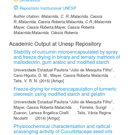
Repositório Institucional UNESP
Author citation:
Malacrida, C. R.;Malacrida, Cassia
R.;Malacrida, Cassia Roberta;Malacrida, C.R.;Malacrida
Mayer, Cassia Roberta;Mayer, Cassia Roberta
Malacrida;Malacrida, Cássia Roberta
Academic Output at Unesp Repository
Stability of curcumin microencapsulated by spray
and freeze drying in binary and ternary matrices of
maltodextrin, gum arabic and modified starch
Universidade Estadual Paulista "Júlio de Mesquita Filho"
,
Cano-Higuita, D. M.
,
Mayer, Cassia Roberta Malacrida
,
Telis, V. R. N.
(2015) [Artigo]
Freeze-drying for microencapsulation of turmeric
oleoresin using modified starch and gelatin
Universidade Estadual Paulista "Júlio de Mesquita Filho"
,
Mayer, Cassia Roberta Malacrida
,
Ferreira, Sungil
,
Zuanon, Larissa Angélica Cirelli
,
Telis, Vânia Regina
Nicoletti
(2014) [Artigo]
Physicochemical characterisation and radical-
scavenging activity of Cucurbitaceae seed oils