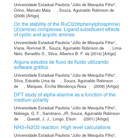
Universidade Estadual Paulista "Júlio de Mesquita Filho"
,
Cirino, Marcelo Maia
,
Souza, Aguinaldo Robinson de
(2008) [Artigo]
On the stability of the RuCl2(triphenylphosphine)
(2)(amine) complexes: Ligand substituent effects
of cyclic and acyclic amines
Universidade Estadual Paulista "Júlio de Mesquita Filho"
,
Viana, Rommel B.
,
Souza, Aguinaldo Robinson de
,
Lima-
Neto, Benedito S.
,
Silva, Alberico B. F. da
(2014) [Artigo]
Alguns estudos de fluxo de fluido utilizando
software gráfico
Universidade Estadual Paulista "Júlio de Mesquita Filho"
,
Silva, Edvaldo Lima da
,
Souza, Aguinaldo Robinson
de
,
Marques, Emília Mendonça Rosa
(2009) [Artigo]
DFT study of alpha-alanine as a function of the
medium polarity
Universidade Estadual Paulista "Júlio de Mesquita Filho"
,
Nobrega, G. F.
,
Sambrano, JR
,
Souza, Aguinaldo Robinson
de
,
Queralt, J. J.
,
Longo, Elson
(2001) [Artigo]
NH3+N2O3 reaction. High level calculations
Universidade Estadual Paulista "Júlio de Mesquita Filho"
,