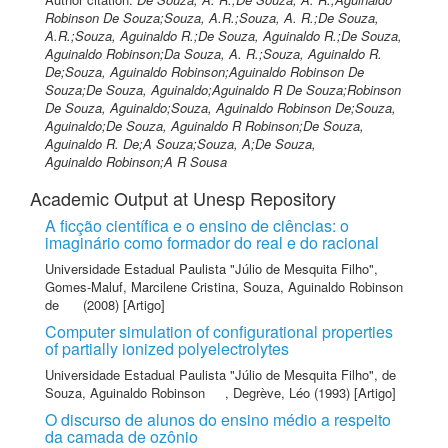
Robinson De Souza;Souza, A.R.;Souza, A. R.;De Souza,
A.R.;Souza, Aguinaldo R.;De Souza, Aguinaldo R.;De Souza,
Aguinaldo Robinson;Da Souza, A. R.;Souza, Aguinaldo R.
De;Souza, Aguinaldo Robinson;Aguinaldo Robinson De
Souza;De Souza, Aguinaldo;Aguinaldo R De Souza;Robinson
De Souza, Aguinaldo;Souza, Aguinaldo Robinson De;Souza,
Aguinaldo;De Souza, Aguinaldo R Robinson;De Souza,
Aguinaldo R. De;A Souza;Souza, A;De Souza,
Aguinaldo Robinson;A R Sousa
Academic Output at Unesp Repository
A ficção científica e o ensino de ciências: o
imaginário como formador do real e do racional
Universidade Estadual Paulista "Júlio de Mesquita Filho"
,
Gomes-Maluf, Marcilene Cristina
,
Souza, Aguinaldo Robinson
de
(2008) [Artigo]
Computer simulation of configurational properties
of partially ionized polyelectrolytes
Universidade Estadual Paulista "Júlio de Mesquita Filho"
,
de
Souza, Aguinaldo Robinson
,
Degrève, Léo
(1993) [Artigo]
O discurso de alunos do ensino médio a respeito
da camada de ozônio