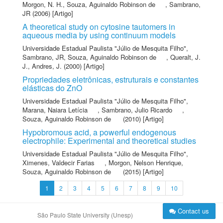
Morgon, N. H.
,
Souza, Aguinaldo Robinson de
,
Sambrano,
JR
(2006) [Artigo]
A theoretical study on cytosine tautomers in
aqueous media by using continuum models
Universidade Estadual Paulista "Júlio de Mesquita Filho"
,
Sambrano, JR
,
Souza, Aguinaldo Robinson de
,
Queralt, J.
J.
,
Andres, J.
(2000) [Artigo]
Propriedades eletrônicas, estruturais e constantes
elásticas do ZnO
Universidade Estadual Paulista "Júlio de Mesquita Filho"
,
Marana, Naiara Letícia
,
Sambrano, Julio Ricardo
,
Souza, Aguinaldo Robinson de
(2010) [Artigo]
Hypobromous acid, a powerful endogenous
electrophile: Experimental and theoretical studies
Universidade Estadual Paulista "Júlio de Mesquita Filho"
,
Ximenes, Valdecir Farias
,
Morgon, Nelson Henrique
,
Souza, Aguinaldo Robinson de
(2015) [Artigo]
1
2
3
4
5
6
7
8
9
10
Contact us
São Paulo State University (Unesp)