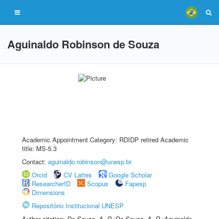
Aguinaldo Robinson de Souza
Academic Appointment Category: RDIDP retired Academic
title: MS-5.3
Contact:
aguinaldo.robinson@unesp.br
Orcid
CV Lattes
Google Scholar
ResearcherID
Scopus
Fapesp
Dimensions
Repositório Institucional UNESP
Author citation:
De Souza, A. R.;De Souza, A. R.;Aguinaldo