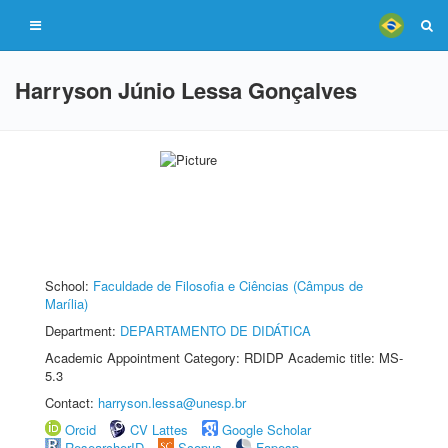
Harryson Júnio Lessa Gonçalves
School:
Faculdade de Filosofia e Ciências (Câmpus de
Marília)
Department:
DEPARTAMENTO DE DIDÁTICA
Academic Appointment Category: RDIDP Academic title: MS-
5.3
Contact:
harryson.lessa@unesp.br
Orcid
CV Lattes
Google Scholar
ResearcherID
Scopus
Fapesp