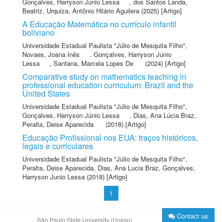
Gonçalves, Harryson Júnio Lessa
,
dos Santos Landa,
Beatriz
,
Urquiza, Antônio Hilário Aguilera
(2025) [Artigo]
A Educação Matemática no currículo infantil
boliviano
Universidade Estadual Paulista "Júlio de Mesquita Filho"
,
Novaes, Joana Inês
,
Gonçalves, Harryson Júnio
Lessa
,
Santana, Marcela Lopes De
(2024) [Artigo]
Comparative study on mathematics teaching in
professional education curriculum: Brazil and the
United States
Universidade Estadual Paulista "Júlio de Mesquita Filho"
,
Gonçalves, Harryson Júnio Lessa
,
Dias, Ana Lúcia Braz
,
Peralta, Deise Aparecida
(2018) [Artigo]
Educação Profissional nos EUA: traços históricos,
legais e curriculares
Universidade Estadual Paulista "Júlio de Mesquita Filho"
,
Peralta, Deise Aparecida
,
Dias, Ana Lucia Braz
,
Gonçalves,
Harryson Junio Lessa
(2018) [Artigo]
1
Contact us
São Paulo State University (Unesp)