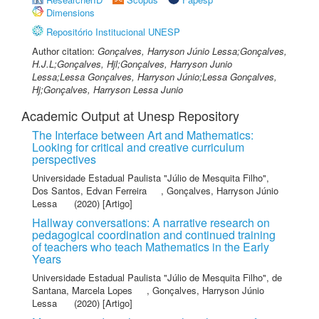
Dimensions
Repositório Institucional UNESP
Author citation:
Gonçalves, Harryson Júnio Lessa;Gonçalves,
H.J.L;Gonçalves, Hjl;Gonçalves, Harryson Junio
Lessa;Lessa Gonçalves, Harryson Júnio;Lessa Gonçalves,
Hj;Gonçalves, Harryson Lessa Junio
Academic Output at Unesp Repository
The Interface between Art and Mathematics:
Looking for critical and creative curriculum
perspectives
Universidade Estadual Paulista "Júlio de Mesquita Filho"
,
Dos Santos, Edvan Ferreira
,
Gonçalves, Harryson Júnio
Lessa
(2020) [Artigo]
Hallway conversations: A narrative research on
pedagogical coordination and continued training
of teachers who teach Mathematics in the Early
Years
Universidade Estadual Paulista "Júlio de Mesquita Filho"
,
de
Santana, Marcela Lopes
,
Gonçalves, Harryson Júnio
Lessa
(2020) [Artigo]