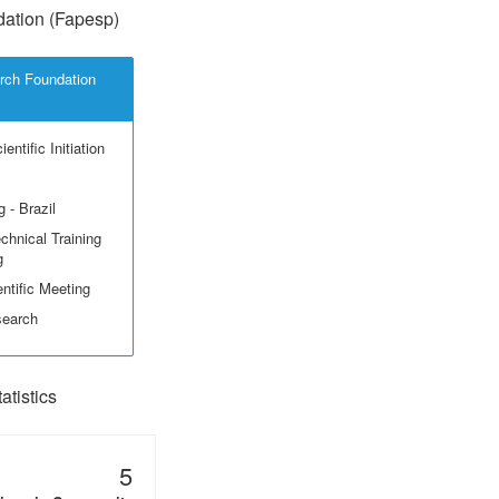
ation (Fapesp)
rch Foundation
entific Initiation
 - Brazil
echnical Training
g
ntific Meeting
search
tistics
5