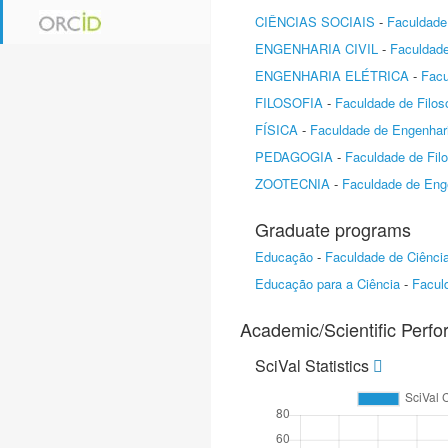
CIÊNCIAS SOCIAIS
-
Faculdade 
ENGENHARIA CIVIL
-
Faculdade
ENGENHARIA ELÉTRICA
-
Facu
FILOSOFIA
-
Faculdade de Filos
FÍSICA
-
Faculdade de Engenhari
PEDAGOGIA
-
Faculdade de Filo
ZOOTECNIA
-
Faculdade de Enge
Graduate programs
Educação
-
Faculdade de Ciênci
Educação para a Ciência
-
Facul
Academic/Scientific Perf
SciVal Statistics