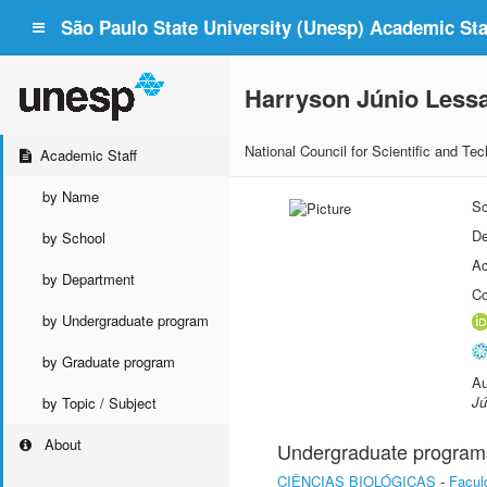
São Paulo State University (Unesp) Academic Staf
Harryson Júnio Less
National Council for Scientific and T
Academic Staff
by Name
Sc
De
by School
Ac
by Department
Co
by Undergraduate program
by Graduate program
Au
Jú
by Topic / Subject
About
Undergraduate program
CIÊNCIAS BIOLÓGICAS
-
Facul