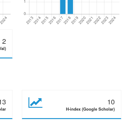
2
Val)
13
10
olar
H-index (Google Scholar)