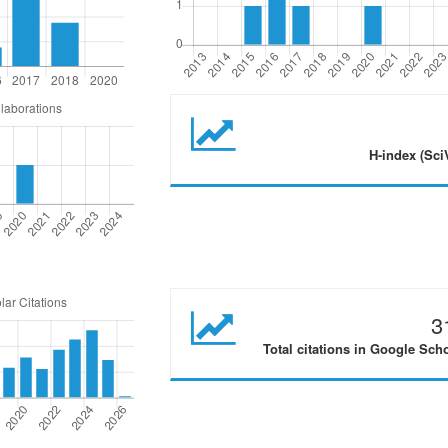
H-index (Sci
3
Total citations in Google Sch