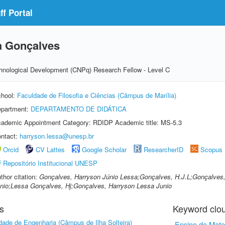
f Portal
a Gonçalves
echnological Development (CNPq) Research Fellow - Level C
hool:
Faculdade de Filosofia e Ciências (Câmpus de Marília)
partment:
DEPARTAMENTO DE DIDÁTICA
ademic Appointment Category: RDIDP Academic title: MS-5.3
ntact:
harryson.lessa@unesp.br
Orcid
CV Lattes
Google Scholar
ResearcherID
Scopus
Repositório Institucional UNESP
thor citation:
Gonçalves, Harryson Júnio Lessa;Gonçalves, H.J.L;Gonçalves,
nio;Lessa Gonçalves, Hj;Gonçalves, Harryson Lessa Junio
s
Keyword clo
dade de Engenharia (Câmpus de Ilha Solteira)
Ensino de Mate