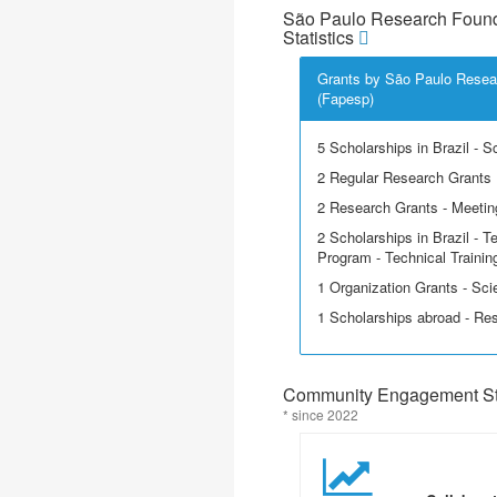
São Paulo Research Found
Statistics
Grants by São Paulo Resea
(Fapesp)
5 Scholarships in Brazil - Sci
2 Regular Research Grants
2 Research Grants - Meeting
2 Scholarships in Brazil - T
Program - Technical Trainin
1 Organization Grants - Scie
1 Scholarships abroad - Re
Community Engagement Sta
* since 2022