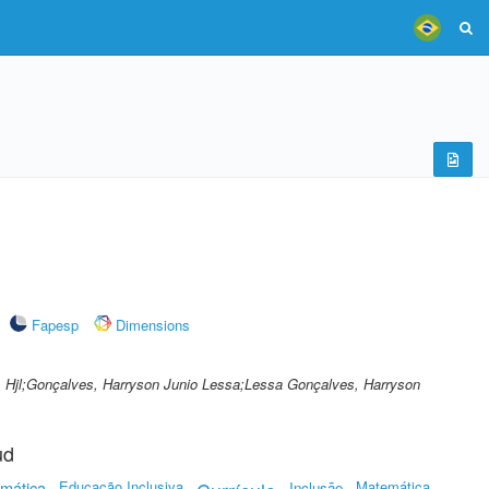
Fapesp
Dimensions
 Hjl;Gonçalves, Harryson Junio Lessa;Lessa Gonçalves, Harryson
ud
mática
Educação Inclusiva
Matemática
Inclusão