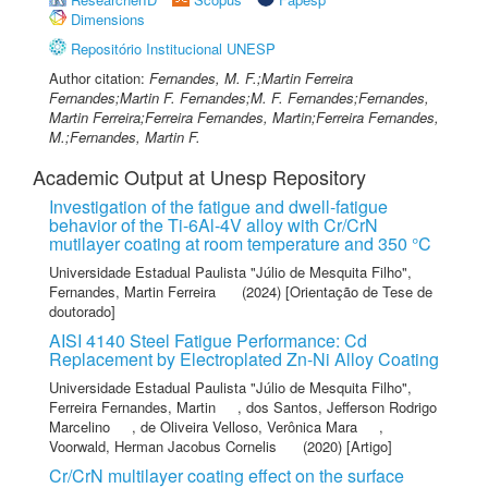
Dimensions
Repositório Institucional UNESP
Author citation:
Fernandes, M. F.;Martin Ferreira
Fernandes;Martin F. Fernandes;M. F. Fernandes;Fernandes,
Martin Ferreira;Ferreira Fernandes, Martin;Ferreira Fernandes,
M.;Fernandes, Martin F.
Academic Output at Unesp Repository
Investigation of the fatigue and dwell-fatigue
behavior of the Ti-6Al-4V alloy with Cr/CrN
mutilayer coating at room temperature and 350 °C
Universidade Estadual Paulista "Júlio de Mesquita Filho"
,
Fernandes, Martin Ferreira
(2024) [Orientação de Tese de
doutorado]
AISI 4140 Steel Fatigue Performance: Cd
Replacement by Electroplated Zn-Ni Alloy Coating
Universidade Estadual Paulista "Júlio de Mesquita Filho"
,
Ferreira Fernandes, Martin
,
dos Santos, Jefferson Rodrigo
Marcelino
,
de Oliveira Velloso, Verônica Mara
,
Voorwald, Herman Jacobus Cornelis
(2020) [Artigo]
Cr/CrN multilayer coating effect on the surface