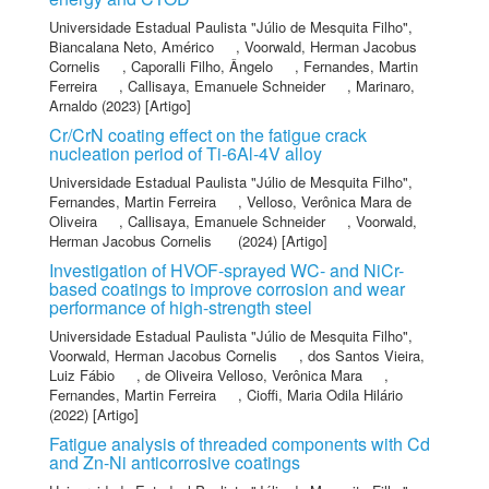
Universidade Estadual Paulista "Júlio de Mesquita Filho"
,
Biancalana Neto, Américo
,
Voorwald, Herman Jacobus
Cornelis
,
Caporalli Filho, Ângelo
,
Fernandes, Martin
Ferreira
,
Callisaya, Emanuele Schneider
,
Marinaro,
Arnaldo
(2023) [Artigo]
Cr/CrN coating effect on the fatigue crack
nucleation period of Ti-6Al-4V alloy
Universidade Estadual Paulista "Júlio de Mesquita Filho"
,
Fernandes, Martin Ferreira
,
Velloso, Verônica Mara de
Oliveira
,
Callisaya, Emanuele Schneider
,
Voorwald,
Herman Jacobus Cornelis
(2024) [Artigo]
Investigation of HVOF-sprayed WC- and NiCr-
based coatings to improve corrosion and wear
performance of high-strength steel
Universidade Estadual Paulista "Júlio de Mesquita Filho"
,
Voorwald, Herman Jacobus Cornelis
,
dos Santos Vieira,
Luiz Fábio
,
de Oliveira Velloso, Verônica Mara
,
Fernandes, Martin Ferreira
,
Cioffi, Maria Odila Hilário
(2022) [Artigo]
Fatigue analysis of threaded components with Cd
and Zn-Ni anticorrosive coatings