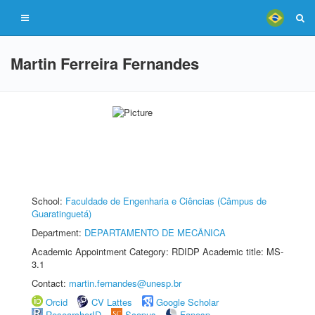
Martin Ferreira Fernandes
School:
Faculdade de Engenharia e Ciências (Câmpus de
Guaratinguetá)
Department:
DEPARTAMENTO DE MECÂNICA
Academic Appointment Category: RDIDP Academic title: MS-
3.1
Contact:
martin.fernandes@unesp.br
Orcid
CV Lattes
Google Scholar
ResearcherID
Scopus
Fapesp