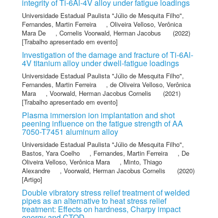
integrity of Ti-6Al-4V alloy under fatigue loadings
Universidade Estadual Paulista "Júlio de Mesquita Filho"
,
Fernandes, Martin Ferreira
,
Oliveira Velloso, Verônica
Mara De
,
Cornelis Voorwald, Herman Jacobus
(2022)
[Trabalho apresentado em evento]
Investigation of the damage and fracture of Ti-6Al-
4V titanium alloy under dwell-fatigue loadings
Universidade Estadual Paulista "Júlio de Mesquita Filho"
,
Fernandes, Martin Ferreira
,
de Oliveira Velloso, Verônica
Mara
,
Voorwald, Herman Jacobus Cornelis
(2021)
[Trabalho apresentado em evento]
Plasma immersion ion implantation and shot
peening influence on the fatigue strength of AA
7050-T7451 aluminum alloy
Universidade Estadual Paulista "Júlio de Mesquita Filho"
,
Bastos, Yara Coelho
,
Fernandes, Martin Ferreira
,
De
Oliveira Velloso, Verônica Mara
,
Minto, Thiago
Alexandre
,
Voorwald, Herman Jacobus Cornelis
(2020)
[Artigo]
Double vibratory stress relief treatment of welded
pipes as an alternative to heat stress relief
treatment: Effects on hardness, Charpy impact
energy and CTOD