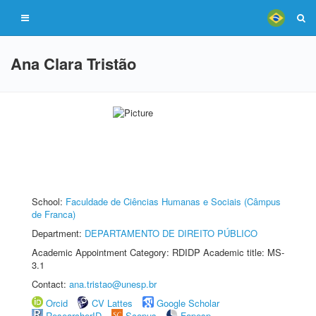
Ana Clara Tristão
School:
Faculdade de Ciências Humanas e Sociais (Câmpus
de Franca)
Department:
DEPARTAMENTO DE DIREITO PÚBLICO
Academic Appointment Category: RDIDP Academic title: MS-
3.1
Contact:
ana.tristao@unesp.br
Orcid
CV Lattes
Google Scholar
ResearcherID
Scopus
Fapesp