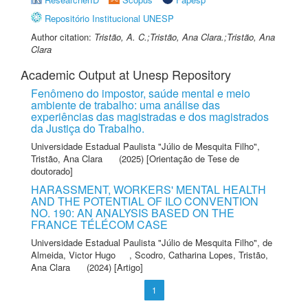
Repositório Institucional UNESP
Author citation:
Tristão, A. C.;Tristão, Ana Clara.;Tristão, Ana
Clara
Academic Output at Unesp Repository
Fenômeno do impostor, saúde mental e meio
ambiente de trabalho: uma análise das
experiências das magistradas e dos magistrados
da Justiça do Trabalho.
Universidade Estadual Paulista "Júlio de Mesquita Filho"
,
Tristão, Ana Clara
(2025) [Orientação de Tese de
doutorado]
HARASSMENT, WORKERS' MENTAL HEALTH
AND THE POTENTIAL OF ILO CONVENTION
NO. 190: AN ANALYSIS BASED ON THE
FRANCE TÉLÉCOM CASE
Universidade Estadual Paulista "Júlio de Mesquita Filho"
,
de
Almeida, Victor Hugo
,
Scodro, Catharina Lopes
,
Tristão,
Ana Clara
(2024) [Artigo]
1