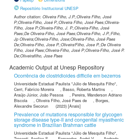
Repositório Institucional UNESP
Author citation:
Oliveira Filho, J.P.;Oliveira Filho, José
P;Oliveira-Filho, José P.;Oliveira Filho, José Paes;Oliveira-
Filho, Jose P;Oliveira-Filho, J. P.;Oliveira-Filho, José
Paes;De Oliveira-Filho, José Paes;Oliveira-Filho, J.P.;Filho,
Jp Oliveira;Oliveira-Filho, Jose;Oliveira-Filho, José Paes
De;Oliveira-Filho, Jose P.;Oliveira'Filho, Jose P.;De Oliveira
Filho, José Paes;Oliveira-Filho, José P;Oliveira-Filho, José P.
De;Oliveirafilho, Jose Paes
Academic Output at Unesp Repository
Ocorrência de clostridioides difficile em bezerros
Universidade Estadual Paulista "Júlio de Mesquita Filho"
,
Cerri, Fabrício Moreira
,
Basso, Roberta Martins
,
Araújo Júnior, João Pessoa
,
Pereira, Wanderson Adriano
Biscola
,
Oliveira Filho, José Paes de
,
Borges,
Alexandre Secorun
(2023) [Anais]
Prevalence of mutations responsible for glycogen
storage disease type-II and congenital myasthenic
syndrome in Brazilian Brahman cattle
Universidade Estadual Paulista "Júlio de Mesquita Filho"
,
Trecenti, Anelize S.
,
Fernandes, André V.
,
Andrade,