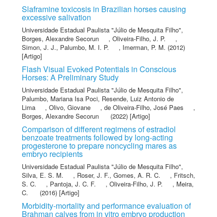
Slaframine toxicosis in Brazilian horses causing
excessive salivation
Universidade Estadual Paulista "Júlio de Mesquita Filho"
,
Borges, Alexandre Secorun
,
Oliveira-Filho, J. P.
,
Simon, J. J.
,
Palumbo, M. I. P.
,
Imerman, P. M.
(2012)
[Artigo]
Flash Visual Evoked Potentials in Conscious
Horses: A Preliminary Study
Universidade Estadual Paulista "Júlio de Mesquita Filho"
,
Palumbo, Mariana Isa Poci
,
Resende, Luiz Antonio de
Lima
,
Olivo, Giovane
,
de Oliveira-Filho, José Paes
,
Borges, Alexandre Secorun
(2022) [Artigo]
Comparison of different regimens of estradiol
benzoate treatments followed by long-acting
progesterone to prepare noncycling mares as
embryo recipients
Universidade Estadual Paulista "Júlio de Mesquita Filho"
,
Silva, E. S. M.
,
Roser, J. F.
,
Gomes, A. R. C.
,
Fritsch,
S. C.
,
Pantoja, J. C. F.
,
Oliveira-Filho, J. P.
,
Meira,
C.
(2016) [Artigo]
Morbidity-mortality and performance evaluation of
Brahman calves from in vitro embryo production