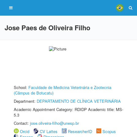
Jose Paes de Oliveira Filho
School:
Faculdade de Medicina Veterinária e Zootecnia
(Câmpus de Botucatu)
Department:
DEPARTAMENTO DE CLÍNICA VETERINÁRIA
Academic Appointment Category: RDIDP Academic title: MS-
5.3
Contact:
jose.oliveira-filho@unesp.br
Orcid
CV Lattes
ResearcherID
Scopus
Fapesp
Dimensions