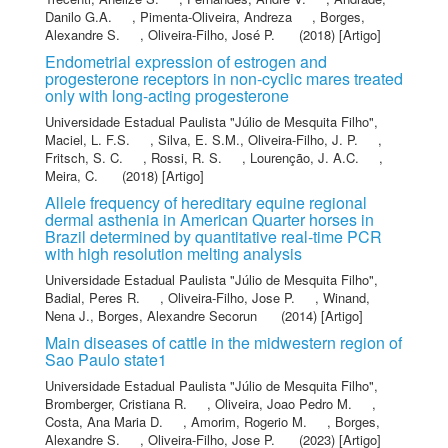
Danilo G.A.
,
Pimenta-Oliveira, Andreza
,
Borges,
Alexandre S.
,
Oliveira-Filho, José P.
(2018) [Artigo]
Endometrial expression of estrogen and
progesterone receptors in non-cyclic mares treated
only with long-acting progesterone
Universidade Estadual Paulista "Júlio de Mesquita Filho"
,
Maciel, L. F.S.
,
Silva, E. S.M.
,
Oliveira-Filho, J. P.
,
Fritsch, S. C.
,
Rossi, R. S.
,
Lourenção, J. A.C.
,
Meira, C.
(2018) [Artigo]
Allele frequency of hereditary equine regional
dermal asthenia in American Quarter horses in
Brazil determined by quantitative real-time PCR
with high resolution melting analysis
Universidade Estadual Paulista "Júlio de Mesquita Filho"
,
Badial, Peres R.
,
Oliveira-Filho, Jose P.
,
Winand,
Nena J.
,
Borges, Alexandre Secorun
(2014) [Artigo]
Main diseases of cattle in the midwestern region of
Sao Paulo state1
Universidade Estadual Paulista "Júlio de Mesquita Filho"
,
Bromberger, Cristiana R.
,
Oliveira, Joao Pedro M.
,
Costa, Ana Maria D.
,
Amorim, Rogerio M.
,
Borges,
Alexandre S.
,
Oliveira-Filho, Jose P.
(2023) [Artigo]