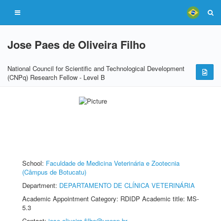
Jose Paes de Oliveira Filho
National Council for Scientific and Technological Development
(CNPq) Research Fellow - Level B
School:
Faculdade de Medicina Veterinária e Zootecnia
(Câmpus de Botucatu)
Department:
DEPARTAMENTO DE CLÍNICA VETERINÁRIA
Academic Appointment Category: RDIDP Academic title: MS-
5.3
Contact:
jose.oliveira-filho@unesp.br