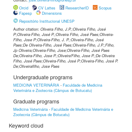
Orcid
CV Lattes
ResearcherID
Scopus
Fapesp
Dimensions
Repositório Institucional UNESP
Author citation:
Oliveira Filho, J.P.;Oliveira Filho, José
P;Oliveira-Filho, José P.;Oliveira Filho, José Paes;Oliveira-
Filho, Jose P;Oliveira-Filho, J. P.;Oliveira-Filho, José
Paes;De Oliveira-Filho, José Paes;Oliveira-Filho, J.P.;Filho,
Jp Oliveira;Oliveira-Filho, Jose;Oliveira-Filho, José Paes
De;Oliveira-Filho, Jose P.;Oliveira'Filho, Jose P.;De Oliveira
Filho, José Paes;Oliveira-Filho, José P;Oliveira-Filho, José P.
De;Oliveirafilho, Jose Paes
Undergraduate programs
MEDICINA VETERINÁRIA
-
Faculdade de Medicina
Veterinária e Zootecnia (Câmpus de Botucatu)
Graduate programs
Medicina Veterinária
-
Faculdade de Medicina Veterinária e
Zootecnia (Câmpus de Botucatu)
Keyword cloud