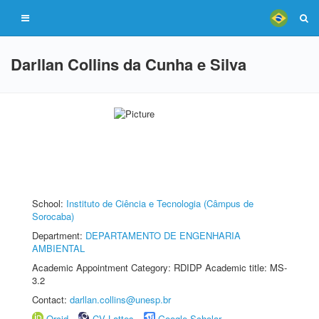
Darllan Collins da Cunha e Silva
School:
Instituto de Ciência e Tecnologia (Câmpus de
Sorocaba)
Department:
DEPARTAMENTO DE ENGENHARIA
AMBIENTAL
Academic Appointment Category: RDIDP Academic title: MS-
3.2
Contact:
darllan.collins@unesp.br
Orcid
CV Lattes
Google Scholar