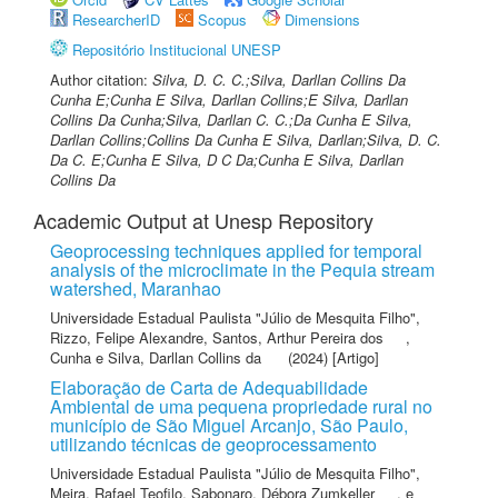
ResearcherID
Scopus
Dimensions
Repositório Institucional UNESP
Author citation:
Silva, D. C. C.;Silva, Darllan Collins Da
Cunha E;Cunha E Silva, Darllan Collins;E Silva, Darllan
Collins Da Cunha;Silva, Darllan C. C.;Da Cunha E Silva,
Darllan Collins;Collins Da Cunha E Silva, Darllan;Silva, D. C.
Da C. E;Cunha E Silva, D C Da;Cunha E Silva, Darllan
Collins Da
Academic Output at Unesp Repository
Geoprocessing techniques applied for temporal
analysis of the microclimate in the Pequia stream
watershed, Maranhao
Universidade Estadual Paulista "Júlio de Mesquita Filho"
,
Rizzo, Felipe Alexandre
,
Santos, Arthur Pereira dos
,
Cunha e Silva, Darllan Collins da
(2024) [Artigo]
Elaboração de Carta de Adequabilidade
Ambiental de uma pequena propriedade rural no
município de São Miguel Arcanjo, São Paulo,
utilizando técnicas de geoprocessamento
Universidade Estadual Paulista "Júlio de Mesquita Filho"
,
Meira, Rafael Teofilo
,
Sabonaro, Débora Zumkeller
,
e