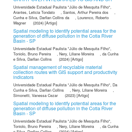
Universidade Estadual Paulista "Júlio de Mesquita Filho"
,
Arantes, Leticia Tondato
,
Santos, Arthur Pereira dos
,
Cunha e Silva, Darllan Collins da
,
Lourenco, Roberto
Wagner
(2024) [Artigo]
Spatial modeling to identify potential areas for the
generation of diffuse pollution in the Cotia River
Basin - SP
Universidade Estadual Paulista "Júlio de Mesquita Filho"
,
Toniolo, Bruno Pereira
,
Nery, Liliane Moreira
,
da Cunha
e Silva, Darllan Collins
(2024) [Artigo]
Spatial management of recyclable material
collection routes with GIS support and productivity
indicators
Universidade Estadual Paulista "Júlio de Mesquita Filho"
,
Da
Cunha e Silva, Darllan Collins
,
Nery, Liliane Moreira
,
Simonetti, Vanessa Cezar
(2023) [Artigo]
Spatial modeling to identify potential areas for the
generation of diffuse pollution in the Cotia River
Basin - SP
Universidade Estadual Paulista "Júlio de Mesquita Filho"
,
Toniolo, Bruno Pereira
,
Nery, Liliane Moreira
,
da Cunha
e Silva, Darllan Collins
(2024) [Artigo]