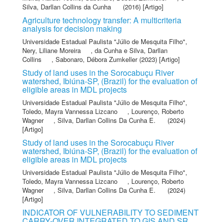
Silva, Darllan Collins da Cunha
(2016) [Artigo]
Agriculture technology transfer: A multicriteria
analysis for decision making
Universidade Estadual Paulista "Júlio de Mesquita Filho"
,
Nery, Liliane Moreira
,
da Cunha e Silva, Darllan
Collins
,
Sabonaro, Débora Zumkeller
(2023) [Artigo]
Study of land uses in the Sorocabuçu River
watershed, Ibiúna-SP, (Brazil) for the evaluation of
eligible areas in MDL projects
Universidade Estadual Paulista "Júlio de Mesquita Filho"
,
Toledo, Mayra Vannessa Lizcano
,
Lourenço, Roberto
Wagner
,
Silva, Darllan Collins Da Cunha E.
(2024)
[Artigo]
Study of land uses in the Sorocabuçu River
watershed, Ibiúna-SP, (Brazil) for the evaluation of
eligible areas in MDL projects
Universidade Estadual Paulista "Júlio de Mesquita Filho"
,
Toledo, Mayra Vannessa Lizcano
,
Lourenço, Roberto
Wagner
,
Silva, Darllan Collins Da Cunha E.
(2024)
[Artigo]
INDICATOR OF VULNERABILITY TO SEDIMENT
CARRY-OVER INTEGRATED TO GIS AND SR