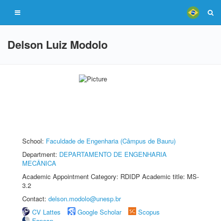
Delson Luiz Modolo
School:
Faculdade de Engenharia (Câmpus de Bauru)
Department:
DEPARTAMENTO DE ENGENHARIA
MECÂNICA
Academic Appointment Category: RDIDP Academic title: MS-
3.2
Contact:
delson.modolo@unesp.br
CV Lattes
Google Scholar
Scopus
Fapesp