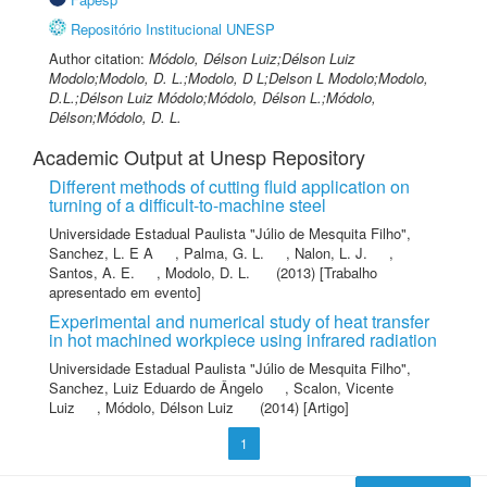
Repositório Institucional UNESP
Author citation:
Módolo, Délson Luiz;Délson Luiz
Modolo;Modolo, D. L.;Modolo, D L;Delson L Modolo;Modolo,
D.L.;Délson Luiz Módolo;Módolo, Délson L.;Módolo,
Délson;Módolo, D. L.
Academic Output at Unesp Repository
Different methods of cutting fluid application on
turning of a difficult-to-machine steel
Universidade Estadual Paulista "Júlio de Mesquita Filho"
,
Sanchez, L. E A
,
Palma, G. L.
,
Nalon, L. J.
,
Santos, A. E.
,
Modolo, D. L.
(2013) [Trabalho
apresentado em evento]
Experimental and numerical study of heat transfer
in hot machined workpiece using infrared radiation
Universidade Estadual Paulista "Júlio de Mesquita Filho"
,
Sanchez, Luiz Eduardo de Ângelo
,
Scalon, Vicente
Luiz
,
Módolo, Délson Luiz
(2014) [Artigo]
1