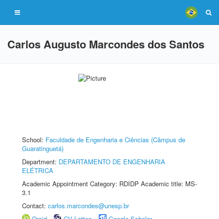
Carlos Augusto Marcondes dos Santos
School:
Faculdade de Engenharia e Ciências (Câmpus de
Guaratinguetá)
Department:
DEPARTAMENTO DE ENGENHARIA
ELÉTRICA
Academic Appointment Category: RDIDP Academic title: MS-
3.1
Contact:
carlos.marcondes@unesp.br
Orcid
CV Lattes
Google Scholar