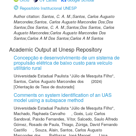
Repositório Institucional UNESP
Author citation:
Santos, C. A. M.;Santos, Carlos Augusto
Marcondes;Santos, Carlos Augusto Marcondes Dos;Dos
Santos;Dos Santos, C. A. M.;Santos;Dos Santos, Carlos
Augusto Marcondes;Carlos Augusto Marcondes Dos
Santos;Carlos A M Dos Santos;Carlos A M Santos
Academic Output at Unesp Repository
Concepção e desenvolvimento de um sistema de
propulsão elétrica de baixo custo para veículo
utilitário rural
Universidade Estadual Paulista "Júlio de Mesquita Filho"
,
Santos, Carlos Augusto Marcondes dos
(2024)
[Orientação de Tese de doutorado]
Comments on system identification of an UAS
model using a subspace method
Universidade Estadual Paulista "Júlio de Mesquita Filho"
,
Machado, Raphaela Carvalho
,
Goés, Luiz Carlos
Sandoval
,
Paixão Fernandes, Vítor
,
Salcedo, Saulo Alfredo
Gómez
,
Rosado de Paula, Thiago
,
Zúniga, David Fernando
Castillo
,
Souza, Alain
,
Santos, Carlos Augusto
Marcondes dos
,
Balthazar, José Manoel
,
Lima,