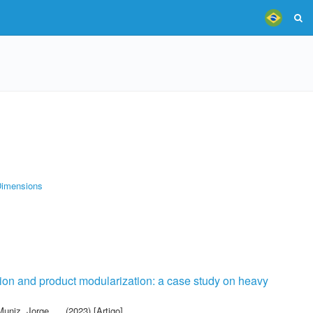
imensions
tion and product modularization: a case study on heavy
Muniz, Jorge
(2023) [Artigo]