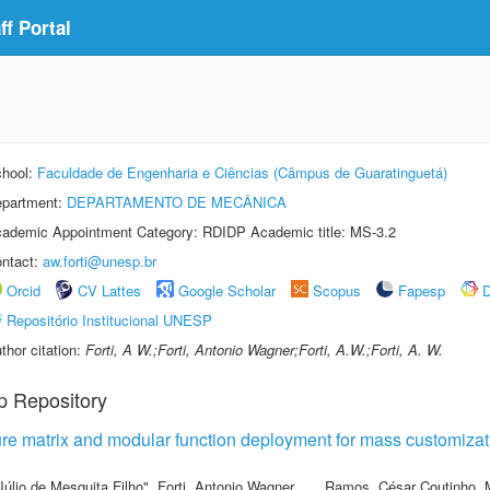
f Portal
hool:
Faculdade de Engenharia e Ciências (Câmpus de Guaratinguetá)
partment:
DEPARTAMENTO DE MECÂNICA
ademic Appointment Category: RDIDP Academic title: MS-3.2
ntact:
aw.forti@unesp.br
Orcid
CV Lattes
Google Scholar
Scopus
Fapesp
D
Repositório Institucional UNESP
thor citation:
Forti, A W.;Forti, Antonio Wagner;Forti, A.W.;Forti, A. W.
p Repository
cture matrix and modular function deployment for mass customiza
Júlio de Mesquita Filho"
,
Forti, Antonio Wagner
,
Ramos, César Coutinho
,