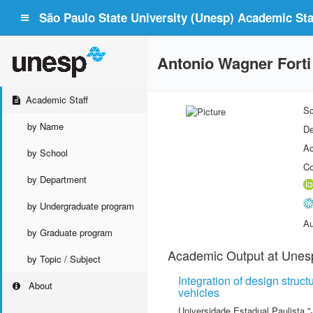
São Paulo State University (Unesp) Academic Staf
Antonio Wagner Forti
Academic Staff
Sc
by Name
De
Ac
by School
Co
by Department
by Undergraduate program
Au
by Graduate program
Academic Output at Unes
by Topic / Subject
Integration of design stru
About
vehicles
Universidade Estadual Paulista "