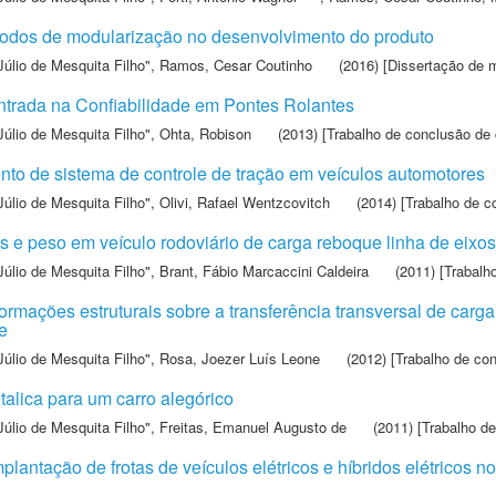
todos de modularização no desenvolvimento do produto
Júlio de Mesquita Filho"
,
Ramos, Cesar Coutinho
(2016) [Dissertação de 
trada na Confiabilidade em Pontes Rolantes
Júlio de Mesquita Filho"
,
Ohta, Robison
(2013) [Trabalho de conclusão de 
nto de sistema de controle de tração em veículos automotores
Júlio de Mesquita Filho"
,
Olivi, Rafael Wentzcovitch
(2014) [Trabalho de c
s e peso em veículo rodoviário de carga reboque linha de eixos
Júlio de Mesquita Filho"
,
Brant, Fábio Marcaccini Caldeira
(2011) [Trabalh
formações estruturais sobre a transferência transversal de car
e
Júlio de Mesquita Filho"
,
Rosa, Joezer Luís Leone
(2012) [Trabalho de co
talica para um carro alegórico
Júlio de Mesquita Filho"
,
Freitas, Emanuel Augusto de
(2011) [Trabalho de
plantação de frotas de veículos elétricos e híbridos elétricos no