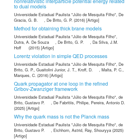
nonrelativistic interparticle potential energy related
to dual models
Universidade Estadual Paulista "Júlio de Mesquita Filho"
,
De
Gracia, G. B.
,
De Brito, G. P.
(2016) [Artigo]
Method for obtaining thick brane models
Universidade Estadual Paulista "Júlio de Mesquita Filho"
,
Dutra, A. De Souza
,
De Brito, G. P.
,
Da Silva, J.M.
Hoff
(2015) [Artigo]
Lorentz violation in simple QED processes
Universidade Estadual Paulista "Júlio de Mesquita Filho"
,
De
Brito, G. P.
,
Guaitolini Junior, J. T.
,
Kroff, D.
,
Malta, P. C.
,
Marques, C.
(2016) [Artigo]
Quark propagator at one loop in the refined
Gribov-Zwanziger framework
Universidade Estadual Paulista "Júlio de Mesquita Filho"
,
de
Brito, Gustavo P.
,
De Fabritiis, Philipe
,
Pereira, Antonio D.
(2025) [Artigo]
Why the quark mass is not the Planck mass
Universidade Estadual Paulista "Júlio de Mesquita Filho"
,
de
Brito, Gustavo P.
,
Eichhorn, Astrid
,
Ray, Shouryya
(2025)
[Artigo]