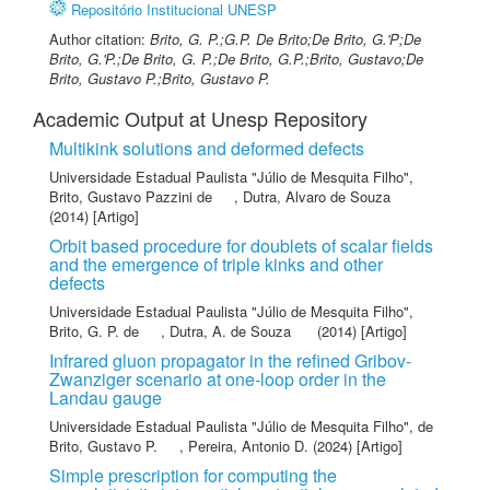
Repositório Institucional UNESP
Author citation:
Brito, G. P.;G.P. De Brito;De Brito, G.'P;De
Brito, G.'P.;De Brito, G. P.;De Brito, G.P.;Brito, Gustavo;De
Brito, Gustavo P.;Brito, Gustavo P.
Academic Output at Unesp Repository
Multikink solutions and deformed defects
Universidade Estadual Paulista "Júlio de Mesquita Filho"
,
Brito, Gustavo Pazzini de
,
Dutra, Alvaro de Souza
(2014) [Artigo]
Orbit based procedure for doublets of scalar fields
and the emergence of triple kinks and other
defects
Universidade Estadual Paulista "Júlio de Mesquita Filho"
,
Brito, G. P. de
,
Dutra, A. de Souza
(2014) [Artigo]
Infrared gluon propagator in the refined Gribov-
Zwanziger scenario at one-loop order in the
Landau gauge
Universidade Estadual Paulista "Júlio de Mesquita Filho"
,
de
Brito, Gustavo P.
,
Pereira, Antonio D.
(2024) [Artigo]
Simple prescription for computing the