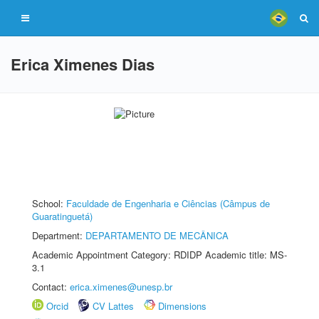
Erica Ximenes Dias
School:
Faculdade de Engenharia e Ciências (Câmpus de
Guaratinguetá)
Department:
DEPARTAMENTO DE MECÂNICA
Academic Appointment Category: RDIDP Academic title: MS-
3.1
Contact:
erica.ximenes@unesp.br
Orcid
CV Lattes
Dimensions