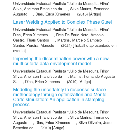
Universidade Estadual Paulista "Júlio de Mesquita Filho"
,
Silva, Aneirson Francisco da
,
Silva Marins, Fernando
Augusto
,
Dias, Erica Ximenes
(2015) [Artigo]
Laser Welding Applied to Complex Phase Steel
Universidade Estadual Paulista "Júlio de Mesquita Filho"
,
Dias, Erica Ximenes
,
Reis De Faria Neto, Antonio
,
Castro, Thais Santos
,
Martins, Marcelo Sampaio
,
Santos Pereira, Marcelo
(2024) [Trabalho apresentado em
evento]
Improving the discrimination power with a new
multi-criteria data envelopment model
Universidade Estadual Paulista "Júlio de Mesquita Filho"
,
Silva, Aneirson Francisco da
,
Marins, Fernando Augusto
S.
,
Dias, Erica Ximenes
(2019) [Artigo]
Modeling the uncertainty in response surface
methodology through optimization and Monte
Carlo simulation: An application in stamping
process
Universidade Estadual Paulista "Júlio de Mesquita Filho"
,
Silva, Aneirson Francisco da
,
Silva Marins, Fernando
Augusto
,
Dias, Erica Ximenes
,
Silva Oliveira, Jose
Benedito da
(2019) [Artigo]