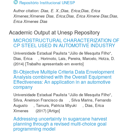
Repositório Institucional UNESP
Author citation:
Dias, E. X.;Dias, Erica;Dias, Erica
Ximenes;Ximenes Dias, Erica;Dias, Erica Ximene Dias;Dias,
Erica Ximenes Dias
Academic Output at Unesp Repository
MICROSTRUCTURAL CHARACTERIZATION OF
CP STEEL USED IN AUTOMOTIVE INDUSTRY
Universidade Estadual Paulista "Júlio de Mesquita Filho"
,
Dias, Erica
,
Horimoto, Lais
,
Pereira, Marcelo
,
Hotza, D.
(2014) [Trabalho apresentado em evento]
Bi-Objective Multiple Criteria Data Envelopment
Analysis combined with the Overall Equipment
Effectiveness: An application in an automotive
company
Universidade Estadual Paulista "Júlio de Mesquita Filho"
,
Silva, Aneirson Francisco da
,
Silva Marins, Fernando
Augusto
,
Tamura, Patricia Miyuki
,
Dias, Erica
Ximenes
(2017) [Artigo]
Addressing uncertainty in sugarcane harvest
planning through a revised multi-choice goal
programming model