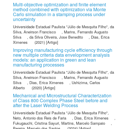
Multi-objective optimization and finite element
method combined with optimization via Monte
Carlo simulation in a stamping process under
uncertainty
Universidade Estadual Paulista "Júlio de Mesquita Filho"
,
da
Silva, Aneirson Francisco
,
Marins, Fernando Augusto
Silva
,
da Silva Oliveira, Jose Benedito
,
Dias, Erica
Ximenes
(2021) [Artigo]
Improving manufacturing cycle efficiency through
new multiple criteria data envelopment analysis
models: an application in green and lean
manufacturing processes
Universidade Estadual Paulista "Júlio de Mesquita Filho"
,
da
Silva, Aneirson Francisco
,
Marins, Fernando Augusto
Silva
,
Dias, Erica Ximenes
,
Ushizima, Carlos
Alberto
(2020) [Artigo]
Mechanical and Microstructural Characterization
of Class 800 Complex Phase Steel before and
after the Laser Welding Process
Universidade Estadual Paulista "Júlio de Mesquita Filho"
,
Neto, Antonio dos Reis de Faria
,
Dias, Erica Ximenes
,
Fukugauchi, Cristina Sayuri
,
Martins, Marcelo Sampaio
,
Pereira, Marcelo dos Santos
(2024) [Artigo]